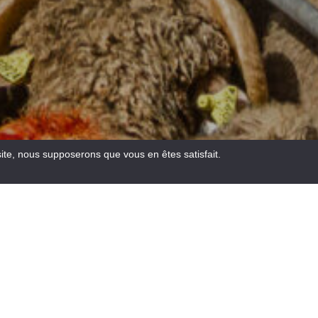
site, nous supposerons que vous en êtes satisfait.
Email
Facebook
WhatsA
Pinte