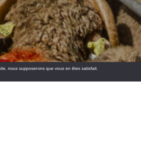
site, nous supposerons que vous en êtes satisfait.
Email
Facebook
WhatsA
Pinte