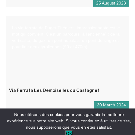
25 August 2023
La via-ferrata de Puget-Théniers, impressionnante est le
mot qui convient. C’est un parcours “à l’ancienne” : de la
verticalité, du gaz, un pont népalais, un pont de singe et
pour finir deux tyroliennes (90 et 470m).
Via Ferrata Les Demoiselles du Castagnet
30 March 2024
Nous utilisons des cookies pour vous garantir la meilleure
expérience sur notre site web. Si vous continuez à utiliser ce site,
nous supposerons que vous en êtes satisfait.
OK