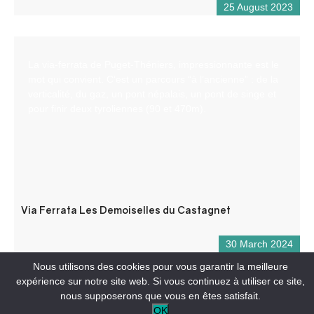
25 August 2023
La via-ferrata de Puget-Théniers, impressionnante est le
mot qui convient. C’est un parcours “à l’ancienne” : de la
verticalité, du gaz, un pont népalais, un pont de singe et
pour finir deux tyroliennes (90 et 470m).
Via Ferrata Les Demoiselles du Castagnet
30 March 2024
Nous utilisons des cookies pour vous garantir la meilleure
expérience sur notre site web. Si vous continuez à utiliser ce site,
nous supposerons que vous en êtes satisfait.
OK