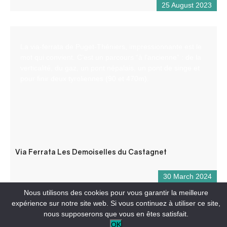
25 August 2023
La via-ferrata de Puget-Théniers, impressionnante est le
mot qui convient. C’est un parcours “à l’ancienne” : de la
verticalité, du gaz, un pont népalais, un pont de singe et
pour finir deux tyroliennes (90 et 470m).
Via Ferrata Les Demoiselles du Castagnet
30 March 2024
Nous utilisons des cookies pour vous garantir la meilleure
expérience sur notre site web. Si vous continuez à utiliser ce site,
nous supposerons que vous en êtes satisfait.
OK