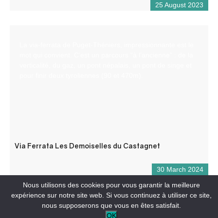
25 August 2023
La via-ferrata de Puget-Théniers, impressionnante est le
mot qui convient. C’est un parcours “à l’ancienne” : de la
verticalité, du gaz, un pont népalais, un pont de singe et
pour finir deux tyroliennes (90 et 470m).
Via Ferrata Les Demoiselles du Castagnet
30 March 2024
Nous utilisons des cookies pour vous garantir la meilleure
expérience sur notre site web. Si vous continuez à utiliser ce site,
nous supposerons que vous en êtes satisfait.
OK