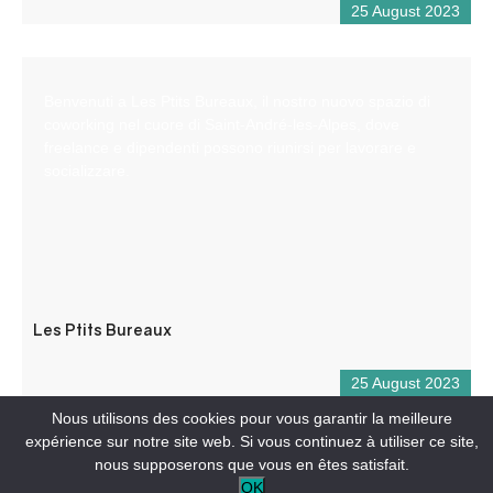
25 August 2023
Benvenuti a Les Ptits Bureaux, il nostro nuovo spazio di
coworking nel cuore di Saint-André-les-Alpes, dove
freelance e dipendenti possono riunirsi per lavorare e
socializzare.
Les Ptits Bureaux
25 August 2023
Nous utilisons des cookies pour vous garantir la meilleure
expérience sur notre site web. Si vous continuez à utiliser ce site,
nous supposerons que vous en êtes satisfait.
OK