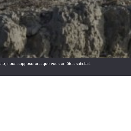
site, nous supposerons que vous en êtes satisfait.
Email
Facebook
WhatsA
Pinte