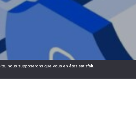
site, nous supposerons que vous en êtes satisfait.
Email
Facebook
WhatsA
Pinte