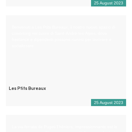
25 August 2023
Benvenuti a Les Ptits Bureaux, il nostro nuovo spazio di
coworking nel cuore di Saint-André-les-Alpes, dove
freelance e dipendenti possono riunirsi per lavorare e
socializzare.
Les Ptits Bureaux
25 August 2023
La via-ferrata de Puget-Théniers, impressionnante est le