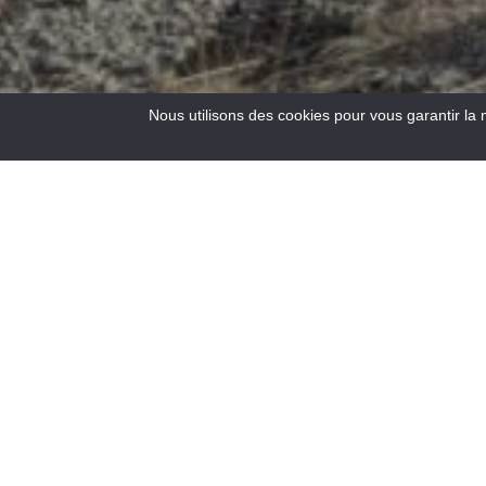
Nous utilisons des cookies pour vous garantir la 
4
Results
Situata all’incrocio delle strade per la Costa Azzurra, a 900
m di altitudine, Saint-André les Alpes vi accoglie ai bordi
del lago di Castillon. Capitale del parapendio, vi aspettano
anche numerosi sentieri per escursioni a piedi e in