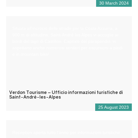
30 March 2024
Situata all’incrocio delle strade per la Costa Azzurra, a
900 m di altitudine, Saint-André les Alpes vi accoglie ai
bordi del lago di Castillon. Capitale del parapendio, vi
aspettano anche numerosi sentieri per escursioni a piedi
e in mountain bike!
Verdon Tourisme – Ufficio informazioni turistiche di
Saint-André-les-Alpes
25 August 2023
Reception aperta tutto l’anno per informazioni turistiche