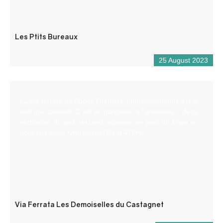
Les Ptits Bureaux
25 August 2023
La via-ferrata de Puget-Théniers, impressionnante est le
mot qui convient. C’est un parcours “à l’ancienne” : de la
verticalité, du gaz, un pont népalais, un pont de singe et
pour finir deux tyroliennes (90 et 470m).
Via Ferrata Les Demoiselles du Castagnet