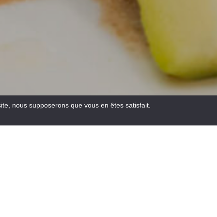
site, nous supposerons que vous en êtes satisfait.
Email
Facebook
WhatsA
Pinte