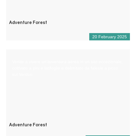
Adventure Forest
20 February 2025
Venite a vivere un’avventura aerea in un sito eccezionale,
coltivato a pini e latifoglie e delimitato da falesie a picco
sul Verdon.
Adventure Forest