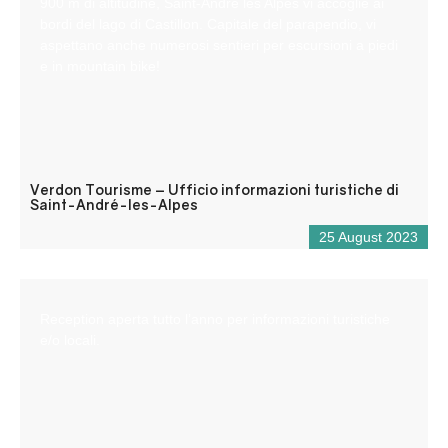
900 m di altitudine, Saint-André les Alpes vi accoglie ai
bordi del lago di Castillon. Capitale del parapendio, vi
aspettano anche numerosi sentieri per escursioni a piedi
e in mountain bike!
Verdon Tourisme – Ufficio informazioni turistiche di
Saint-André-les-Alpes
25 August 2023
Reception aperta tutto l’anno per informazioni turistiche
e/o locali.