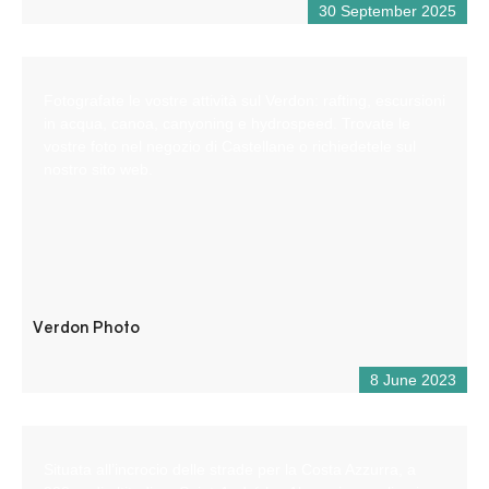
30 September 2025
Fotografate le vostre attività sul Verdon: rafting, escursioni
in acqua, canoa, canyoning e hydrospeed. Trovate le
vostre foto nel negozio di Castellane o richiedetele sul
nostro sito web.
Verdon Photo
8 June 2023
Situata all’incrocio delle strade per la Costa Azzurra, a