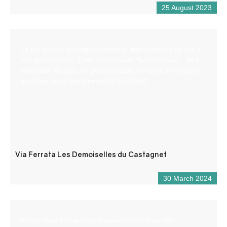
25 August 2023
La via-ferrata de Puget-Théniers, impressionnante est le
mot qui convient. C’est un parcours “à l’ancienne” : de la
verticalité, du gaz, un pont népalais, un pont de singe et
pour finir deux tyroliennes (90 et 470m).
Via Ferrata Les Demoiselles du Castagnet
30 March 2024
Venez vivre une aventure aérienne dans un site