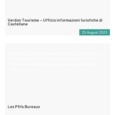
Verdon Tourisme – Ufficio informazioni turistiche di
Castellane
25 August 2023
Benvenuti a Les Ptits Bureaux, il nostro nuovo spazio di
coworking nel cuore di Saint-André-les-Alpes, dove
freelance e dipendenti possono riunirsi per lavorare e
socializzare.
Les Ptits Bureaux