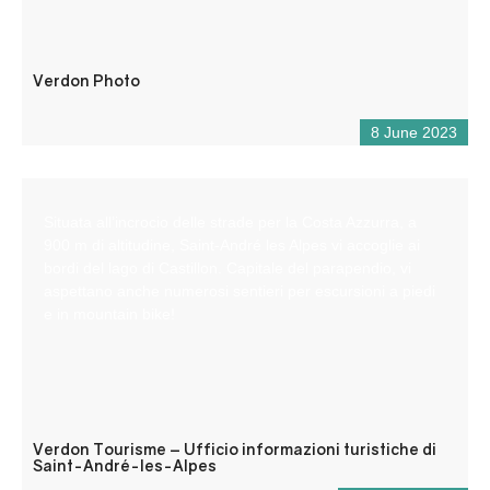
Verdon Photo
8 June 2023
Situata all’incrocio delle strade per la Costa Azzurra, a
900 m di altitudine, Saint-André les Alpes vi accoglie ai
bordi del lago di Castillon. Capitale del parapendio, vi
aspettano anche numerosi sentieri per escursioni a piedi
e in mountain bike!
Verdon Tourisme – Ufficio informazioni turistiche di
Saint-André-les-Alpes