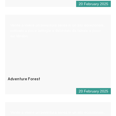
20 February 2025
Venite a vivere un’avventura aerea in un sito eccezionale,
coltivato a pini e latifoglie e delimitato da falesie a picco
sul Verdon.
Adventure Forest
20 February 2025
Venite a vivere un’avventura aerea in un sito eccezionale,