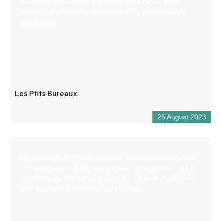
coworking nel cuore di Saint-André-les-Alpes, dove
freelance e dipendenti possono riunirsi per lavorare e
socializzare.
Les Ptits Bureaux
25 August 2023
La via-ferrata de Puget-Théniers, impressionnante est le
mot qui convient. C’est un parcours “à l’ancienne” : de la
verticalité, du gaz, un pont népalais, un pont de singe et
pour finir deux tyroliennes (90 et 470m).