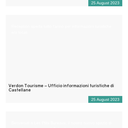
25 August 2023
Reception aperta tutto l’anno per informazioni turistiche
e/o locali.
Verdon Tourisme – Ufficio informazioni turistiche di
Castellane
25 August 2023
Benvenuti a Les Ptits Bureaux, il nostro nuovo spazio di