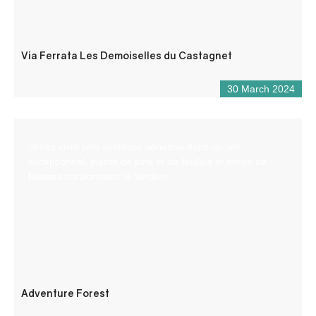
Via Ferrata Les Demoiselles du Castagnet
30 March 2024
Venez vivre une aventure aérienne dans un site
exceptionnel, planté de pins et de feuillus et bordé de
falaises surplombant le Verdon.
Adventure Forest