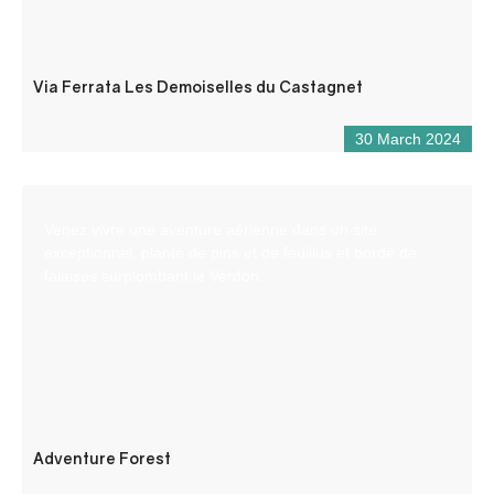
Via Ferrata Les Demoiselles du Castagnet
30 March 2024
Venez vivre une aventure aérienne dans un site
exceptionnel, planté de pins et de feuillus et bordé de
falaises surplombant le Verdon.
Adventure Forest