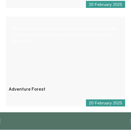
20 February 2025
Venite a vivere un’avventura aerea in un sito eccezionale,
coltivato a pini e latifoglie e delimitato da falesie a picco
sul Verdon.
Adventure Forest
20 February 2025