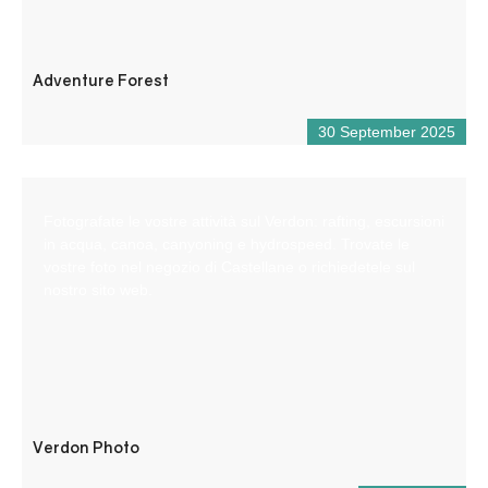
Adventure Forest
30 September 2025
Fotografate le vostre attività sul Verdon: rafting, escursioni
in acqua, canoa, canyoning e hydrospeed. Trovate le
vostre foto nel negozio di Castellane o richiedetele sul
nostro sito web.
Verdon Photo