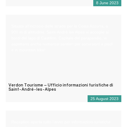
8 June 2023
Situata all’incrocio delle strade per la Costa Azzurra, a
900 m di altitudine, Saint-André les Alpes vi accoglie ai
bordi del lago di Castillon. Capitale del parapendio, vi
aspettano anche numerosi sentieri per escursioni a piedi
e in mountain bike!
Verdon Tourisme – Ufficio informazioni turistiche di
Saint-André-les-Alpes
25 August 2023
Reception aperta tutto l’anno per informazioni turistiche