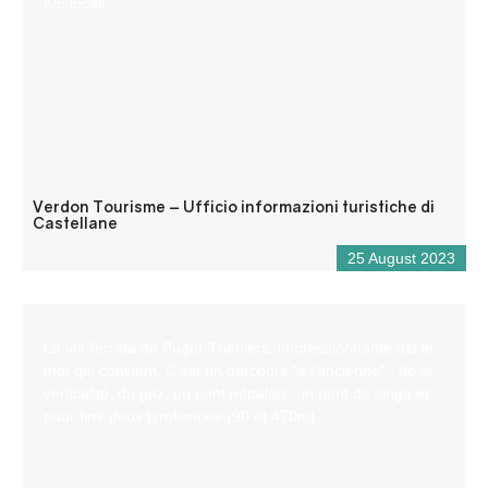
e/o locali.
Verdon Tourisme – Ufficio informazioni turistiche di
Castellane
25 August 2023
La via-ferrata de Puget-Théniers, impressionnante est le
mot qui convient. C’est un parcours “à l’ancienne” : de la
verticalité, du gaz, un pont népalais, un pont de singe et
pour finir deux tyroliennes (90 et 470m).