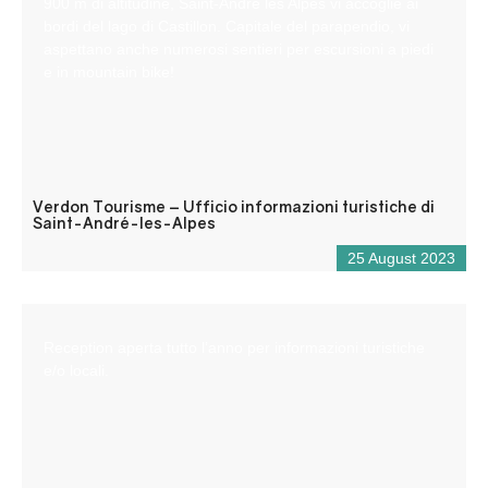
900 m di altitudine, Saint-André les Alpes vi accoglie ai
bordi del lago di Castillon. Capitale del parapendio, vi
aspettano anche numerosi sentieri per escursioni a piedi
e in mountain bike!
Verdon Tourisme – Ufficio informazioni turistiche di
Saint-André-les-Alpes
25 August 2023
Reception aperta tutto l’anno per informazioni turistiche
e/o locali.