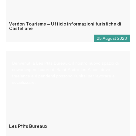
Verdon Tourisme – Ufficio informazioni turistiche di
Castellane
25 August 2023
Benvenuti a Les Ptits Bureaux, il nostro nuovo spazio di
coworking nel cuore di Saint-André-les-Alpes, dove
freelance e dipendenti possono riunirsi per lavorare e
socializzare.
Les Ptits Bureaux