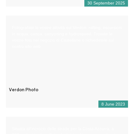
30 September 2025
Fotografate le vostre attività sul Verdon: rafting, escursioni
in acqua, canoa, canyoning e hydrospeed. Trovate le
vostre foto nel negozio di Castellane o richiedetele sul
nostro sito web.
Verdon Photo
8 June 2023
Situata all’incrocio delle strade per la Costa Azzurra, a