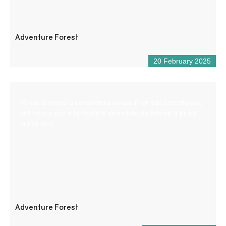
Adventure Forest
20 February 2025
Venite a vivere un’avventura aerea in un sito eccezionale,
coltivato a pini e latifoglie e delimitato da falesie a picco
sul Verdon.
Adventure Forest