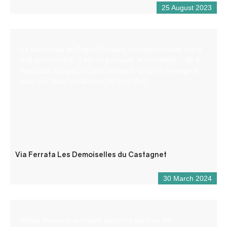
25 August 2023
La via-ferrata de Puget-Théniers, impressionnante est le
mot qui convient. C’est un parcours “à l’ancienne” : de la
verticalité, du gaz, un pont népalais, un pont de singe et
pour finir deux tyroliennes (90 et 470m).
Via Ferrata Les Demoiselles du Castagnet
30 March 2024
Venez vivre une aventure aérienne dans un site