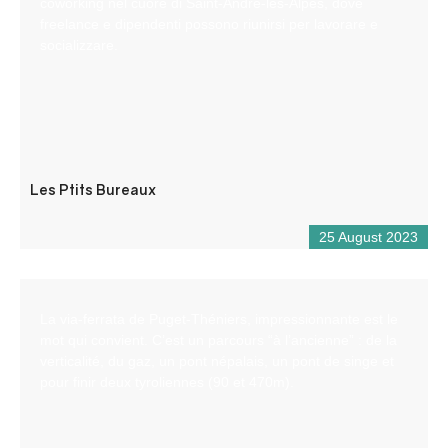
coworking nel cuore di Saint-André-les-Alpes, dove
freelance e dipendenti possono riunirsi per lavorare e
socializzare.
Les Ptits Bureaux
25 August 2023
La via-ferrata de Puget-Théniers, impressionnante est le
mot qui convient. C’est un parcours “à l’ancienne” : de la
verticalité, du gaz, un pont népalais, un pont de singe et
pour finir deux tyroliennes (90 et 470m).