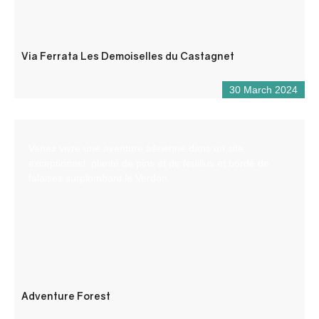
Via Ferrata Les Demoiselles du Castagnet
30 March 2024
Venez vivre une aventure aérienne dans un site
exceptionnel, planté de pins et de feuillus et bordé de
falaises surplombant le Verdon.
Adventure Forest