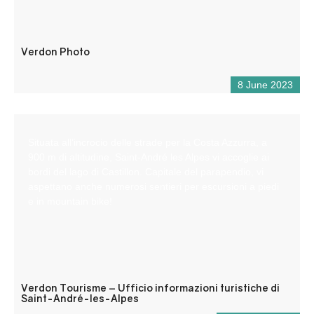
Verdon Photo
8 June 2023
Situata all’incrocio delle strade per la Costa Azzurra, a
900 m di altitudine, Saint-André les Alpes vi accoglie ai
bordi del lago di Castillon. Capitale del parapendio, vi
aspettano anche numerosi sentieri per escursioni a piedi
e in mountain bike!
Verdon Tourisme – Ufficio informazioni turistiche di
Saint-André-les-Alpes