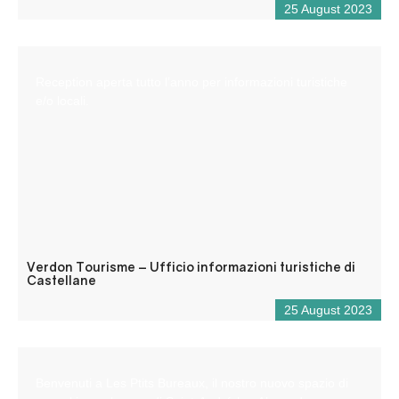
25 August 2023
Reception aperta tutto l’anno per informazioni turistiche
e/o locali.
Verdon Tourisme – Ufficio informazioni turistiche di
Castellane
25 August 2023
Benvenuti a Les Ptits Bureaux, il nostro nuovo spazio di