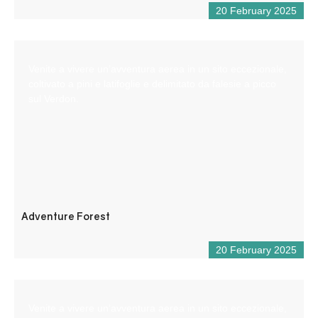
20 February 2025
Venite a vivere un’avventura aerea in un sito eccezionale,
coltivato a pini e latifoglie e delimitato da falesie a picco
sul Verdon.
Adventure Forest
20 February 2025
Venite a vivere un’avventura aerea in un sito eccezionale,