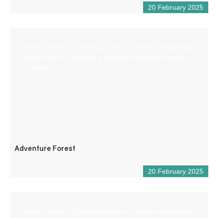
20 February 2025
Venite a vivere un’avventura aerea in un sito eccezionale,
coltivato a pini e latifoglie e delimitato da falesie a picco
sul Verdon.
Adventure Forest
20 February 2025
Venite a vivere un’avventura aerea in un sito eccezionale,