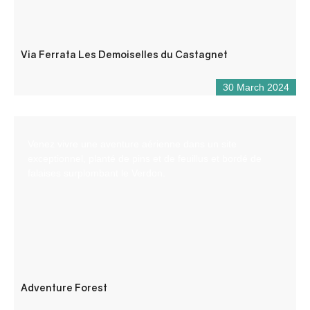
Via Ferrata Les Demoiselles du Castagnet
30 March 2024
Venez vivre une aventure aérienne dans un site
exceptionnel, planté de pins et de feuillus et bordé de
falaises surplombant le Verdon.
Adventure Forest