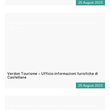
25 August 2023
Reception aperta tutto l’anno per informazioni turistiche
e/o locali.
Verdon Tourisme – Ufficio informazioni turistiche di
Castellane
25 August 2023
Benvenuti a Les Ptits Bureaux, il nostro nuovo spazio di