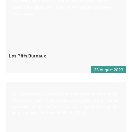
coworking nel cuore di Saint-André-les-Alpes, dove
freelance e dipendenti possono riunirsi per lavorare e
socializzare.
Les Ptits Bureaux
25 August 2023
La via-ferrata de Puget-Théniers, impressionnante est le
mot qui convient. C’est un parcours “à l’ancienne” : de la
verticalité, du gaz, un pont népalais, un pont de singe et
pour finir deux tyroliennes (90 et 470m).