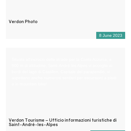
Verdon Photo
8 June 2023
Situata all’incrocio delle strade per la Costa Azzurra, a
900 m di altitudine, Saint-André les Alpes vi accoglie ai
bordi del lago di Castillon. Capitale del parapendio, vi
aspettano anche numerosi sentieri per escursioni a piedi
e in mountain bike!
Verdon Tourisme – Ufficio informazioni turistiche di
Saint-André-les-Alpes