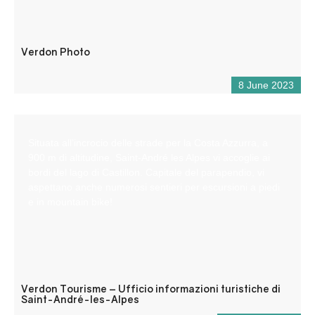
Verdon Photo
8 June 2023
Situata all’incrocio delle strade per la Costa Azzurra, a
900 m di altitudine, Saint-André les Alpes vi accoglie ai
bordi del lago di Castillon. Capitale del parapendio, vi
aspettano anche numerosi sentieri per escursioni a piedi
e in mountain bike!
Verdon Tourisme – Ufficio informazioni turistiche di
Saint-André-les-Alpes