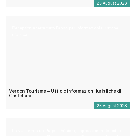
25 August 2023
Reception aperta tutto l’anno per informazioni turistiche
e/o locali.
Verdon Tourisme – Ufficio informazioni turistiche di
Castellane
25 August 2023
La via-ferrata de Puget-Théniers, impressionnante est le