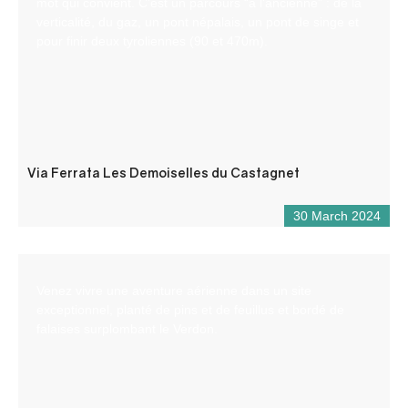
mot qui convient. C’est un parcours “à l’ancienne” : de la
verticalité, du gaz, un pont népalais, un pont de singe et
pour finir deux tyroliennes (90 et 470m).
Via Ferrata Les Demoiselles du Castagnet
30 March 2024
Venez vivre une aventure aérienne dans un site
exceptionnel, planté de pins et de feuillus et bordé de
falaises surplombant le Verdon.