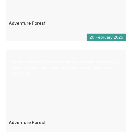
Adventure Forest
20 February 2025
Venite a vivere un’avventura aerea in un sito eccezionale,
coltivato a pini e latifoglie e delimitato da falesie a picco
sul Verdon.
Adventure Forest