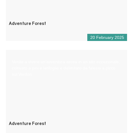
Adventure Forest
20 February 2025
Venite a vivere un’avventura aerea in un sito eccezionale,
coltivato a pini e latifoglie e delimitato da falesie a picco
sul Verdon.
Adventure Forest