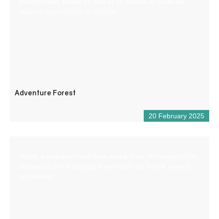
exceptionnel, planté de pins et de feuillus et bordé de
falaises surplombant le Verdon.
Adventure Forest
20 February 2025
Venite a vivere un’avventura aerea in un sito eccezionale,
coltivato a pini e latifoglie e delimitato da falesie a picco
sul Verdon.