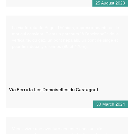
25 August 2023
La via-ferrata de Puget-Théniers, impressionnante est le
mot qui convient. C’est un parcours “à l’ancienne” : de la
verticalité, du gaz, un pont népalais, un pont de singe et
pour finir deux tyroliennes (90 et 470m).
Via Ferrata Les Demoiselles du Castagnet
30 March 2024
Venez vivre une aventure aérienne dans un site