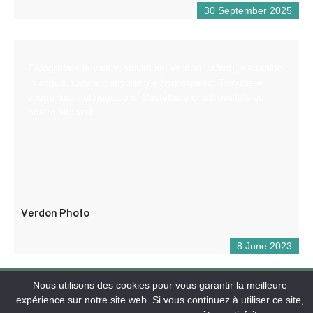
30 September 2025
Fotografate le vostre attività sul Verdon: rafting, escursioni
in acqua, canoa, canyoning e hydrospeed. Trovate le
vostre foto nel negozio di Castellane o richiedetele sul
nostro sito web.
Verdon Photo
8 June 2023
Nous utilisons des cookies pour vous garantir la meilleure
expérience sur notre site web. Si vous continuez à utiliser ce site,