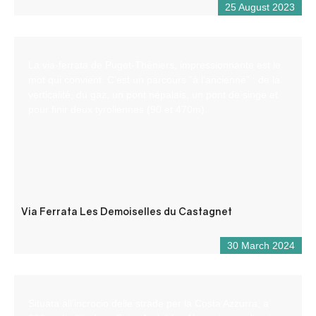
25 August 2023
La via-ferrata de Puget-Théniers, impressionnante est le
mot qui convient. C’est un parcours “à l’ancienne” : de la
verticalité, du gaz, un pont népalais, un pont de singe et
pour finir deux tyroliennes (90 et 470m).
Via Ferrata Les Demoiselles du Castagnet
30 March 2024
Situata all’incrocio delle strade per la Costa Azzurra, a