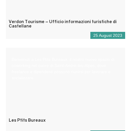
Verdon Tourisme – Ufficio informazioni turistiche di
Castellane
25 August 2023
Benvenuti a Les Ptits Bureaux, il nostro nuovo spazio di
coworking nel cuore di Saint-André-les-Alpes, dove
freelance e dipendenti possono riunirsi per lavorare e
socializzare.
Les Ptits Bureaux