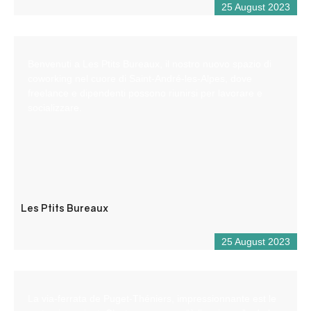
25 August 2023
Benvenuti a Les Ptits Bureaux, il nostro nuovo spazio di
coworking nel cuore di Saint-André-les-Alpes, dove
freelance e dipendenti possono riunirsi per lavorare e
socializzare.
Les Ptits Bureaux
25 August 2023
La via-ferrata de Puget-Théniers, impressionnante est le