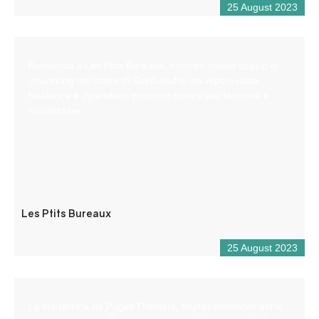
25 August 2023
Benvenuti a Les Ptits Bureaux, il nostro nuovo spazio di
coworking nel cuore di Saint-André-les-Alpes, dove
freelance e dipendenti possono riunirsi per lavorare e
socializzare.
Les Ptits Bureaux
25 August 2023
La via-ferrata de Puget-Théniers, impressionnante est le