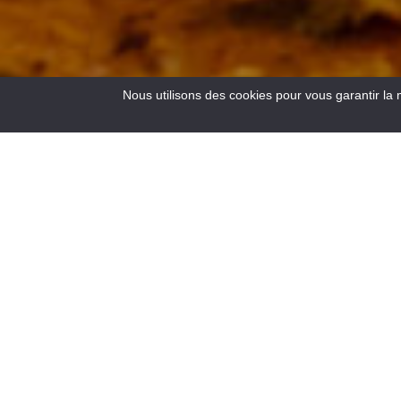
Nous utilisons des cookies pour vous garantir la 
4
Results
Situata all’incrocio delle strade per la Costa Azzurra, a 900
m di altitudine, Saint-André les Alpes vi accoglie ai bordi
del lago di Castillon. Capitale del parapendio, vi aspettano
anche numerosi sentieri per escursioni a piedi e in