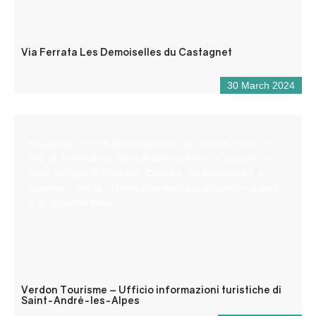
Via Ferrata Les Demoiselles du Castagnet
30 March 2024
Situata all’incrocio delle strade per la Costa Azzurra, a
900 m di altitudine, Saint-André les Alpes vi accoglie ai
bordi del lago di Castillon. Capitale del parapendio, vi
aspettano anche numerosi sentieri per escursioni a piedi
e in mountain bike!
Verdon Tourisme – Ufficio informazioni turistiche di
Saint-André-les-Alpes