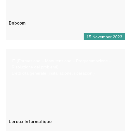
Bnbcom
15 November 2023
IT (Formazione – Manutenzione – Programmazione –
Risoluzione dei problemi)
Elettricità generale (installazione, riparazioni)
Leroux Informatique