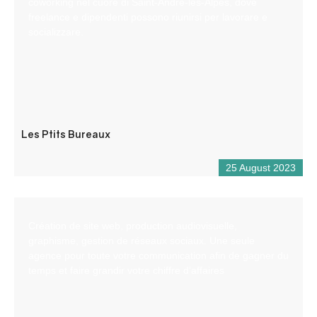
coworking nel cuore di Saint-André-les-Alpes, dove
freelance e dipendenti possono riunirsi per lavorare e
socializzare.
Les Ptits Bureaux
25 August 2023
Création de site web, production audiovisuelle,
graphisme, gestion de réseaux sociaux. Une seule
agence pour toute votre communication afin de gagner du
temps et faire grandir votre chiffre d’affaires