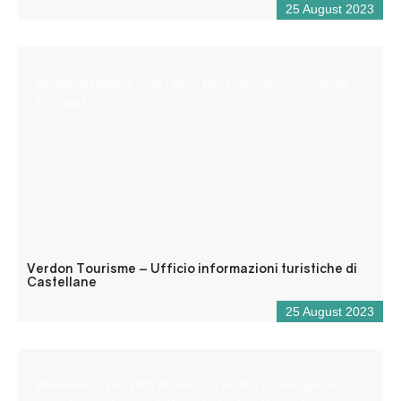
25 August 2023
Reception aperta tutto l’anno per informazioni turistiche
e/o locali.
Verdon Tourisme – Ufficio informazioni turistiche di
Castellane
25 August 2023
Benvenuti a Les Ptits Bureaux, il nostro nuovo spazio di