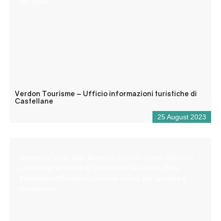
e/o locali.
Verdon Tourisme – Ufficio informazioni turistiche di
Castellane
25 August 2023
Benvenuti a Les Ptits Bureaux, il nostro nuovo spazio di
coworking nel cuore di Saint-André-les-Alpes, dove
freelance e dipendenti possono riunirsi per lavorare e
socializzare.