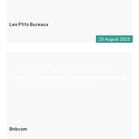
Les Ptits Bureaux
25 August 2023
Création de site web, production audiovisuelle,
graphisme, gestion de réseaux sociaux. Une seule
agence pour toute votre communication afin de gagner du
temps et faire grandir votre chiffre d’affaires
Bnbcom