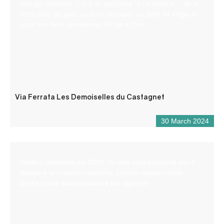
mot qui convient. C’est un parcours “à l’ancienne” : de la
verticalité, du gaz, un pont népalais, un pont de singe et
pour finir deux tyroliennes (90 et 470m).
Via Ferrata Les Demoiselles du Castagnet
30 March 2024
Grafico freelance dal 2018, ho una vera passione per il
design e le creazioni grafiche. Lavoro regolarmente
anche come subappaltatore per agenzie.