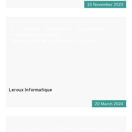
15 November 2023
IT (Formazione – Manutenzione – Programmazione –
Risoluzione dei problemi)
Elettricità generale (installazione, riparazioni)
Leroux Informatique
20 March 2024
La via-ferrata de Puget-Théniers, impressionnante est le