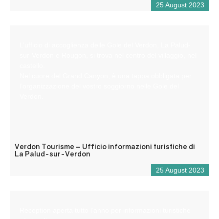
25 August 2023
L’ufficio di accoglienza delle Gole del Verdon, La Palud-
sur-Verdon e Rougon, si trova nel centro del villaggio, nel
castello.
Nel cuore del Grand Canyon, è una tappa obbligata per
l’organizzazione del vostro soggiorno nelle Gole del
Verdon.
Verdon Tourisme – Ufficio informazioni turistiche di
La Palud-sur-Verdon
25 August 2023
Reception aperta tutto l’anno per informazioni turistiche