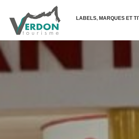
LABELS, MARQUES ET T