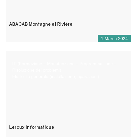
ABACAB Montagne et Rivière
1 March 2024
IT (Formazione – Manutenzione – Programmazione –
Risoluzione dei problemi)
Elettricità generale (installazione, riparazioni)
Leroux Informatique