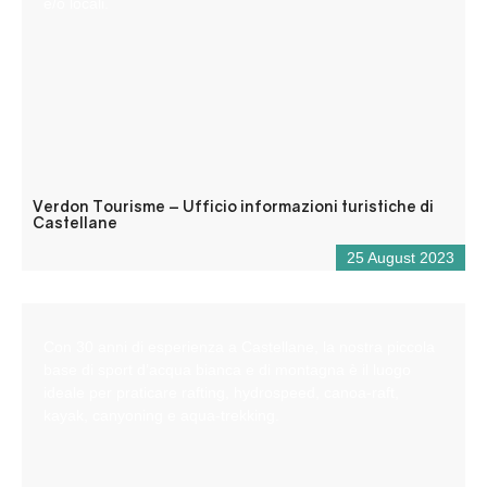
e/o locali.
Verdon Tourisme – Ufficio informazioni turistiche di
Castellane
25 August 2023
Con 30 anni di esperienza a Castellane, la nostra piccola
base di sport d’acqua bianca e di montagna è il luogo
ideale per praticare rafting, hydrospeed, canoa-raft,
kayak, canyoning e aqua-trekking.