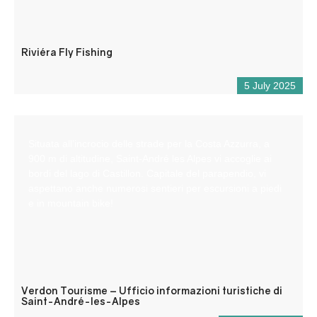
Riviéra Fly Fishing
5 July 2025
Situata all’incrocio delle strade per la Costa Azzurra, a
900 m di altitudine, Saint-André les Alpes vi accoglie ai
bordi del lago di Castillon. Capitale del parapendio, vi
aspettano anche numerosi sentieri per escursioni a piedi
e in mountain bike!
Verdon Tourisme – Ufficio informazioni turistiche di
Saint-André-les-Alpes