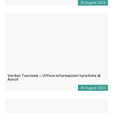
25 August 2023
L’Ufficio informazioni turistiche fornisce informazioni sulla
zona e consiglia come organizzare il soggiorno.
Verdon Tourisme – Ufficio informazioni turistiche di
Annot
25 August 2023
Reception aperta tutto l’anno per informazioni turistiche