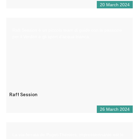
20 March 2024
Raft Session è un piccolo team di guide con la passione
per il Verdon e gli sport d’acqua bianca.
Raft Session
26 March 2024
La via-ferrata de Puget-Théniers, impressionnante est le