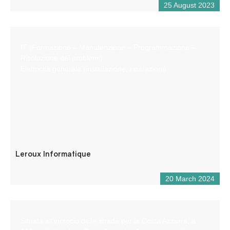
25 August 2023
IT (Formazione – Manutenzione – Programmazione –
Risoluzione dei problemi)
Elettricità generale (installazione, riparazioni)
Leroux Informatique
20 March 2024
Situata all’incrocio delle strade per la Costa Azzurra, a