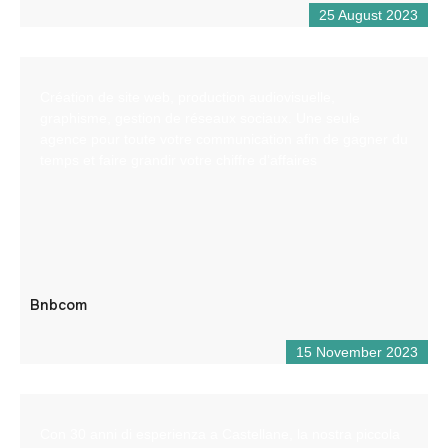
25 August 2023
Création de site web, production audiovisuelle,
graphisme, gestion de réseaux sociaux. Une seule
agence pour toute votre communication afin de gagner du
temps et faire grandir votre chiffre d’affaires
Bnbcom
15 November 2023
Con 30 anni di esperienza a Castellane, la nostra piccola