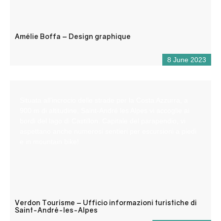
Amélie Boffa – Design graphique
8 June 2023
Situata all’incrocio delle strade per la Costa Azzurra, a
900 m di altitudine, Saint-André les Alpes vi accoglie ai
bordi del lago di Castillon. Capitale del parapendio, vi
aspettano anche numerosi sentieri per escursioni a piedi
e in mountain bike!
Verdon Tourisme – Ufficio informazioni turistiche di
Saint-André-les-Alpes