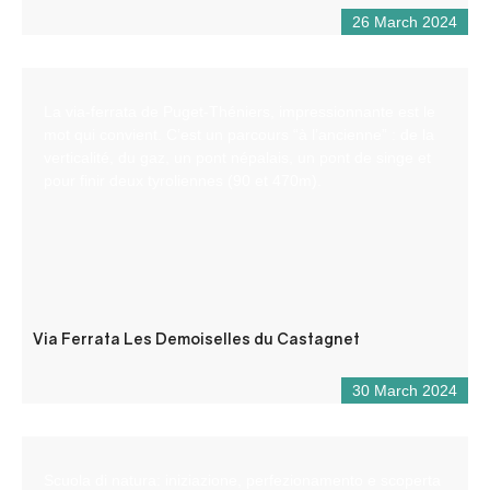
26 March 2024
La via-ferrata de Puget-Théniers, impressionnante est le
mot qui convient. C’est un parcours “à l’ancienne” : de la
verticalité, du gaz, un pont népalais, un pont de singe et
pour finir deux tyroliennes (90 et 470m).
Via Ferrata Les Demoiselles du Castagnet
30 March 2024
Scuola di natura: iniziazione, perfezionamento e scoperta