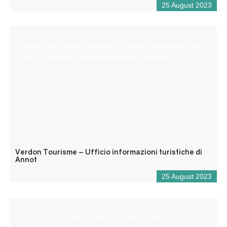
25 August 2023
L’Ufficio informazioni turistiche fornisce informazioni sulla
zona e consiglia come organizzare il soggiorno.
Verdon Tourisme – Ufficio informazioni turistiche di
Annot
25 August 2023
L’ufficio di accoglienza delle Gole del Verdon, La Palud-