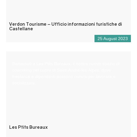
Verdon Tourisme – Ufficio informazioni turistiche di
Castellane
25 August 2023
Benvenuti a Les Ptits Bureaux, il nostro nuovo spazio di
coworking nel cuore di Saint-André-les-Alpes, dove
freelance e dipendenti possono riunirsi per lavorare e
socializzare.
Les Ptits Bureaux