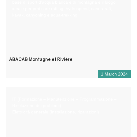
base di sport d’acqua bianca e di montagna è il luogo
ideale per praticare rafting, hydrospeed, canoa-raft,
kayak, canyoning e aqua-trekking.
ABACAB Montagne et Rivière
1 March 2024
IT (Formazione – Manutenzione – Programmazione –
Risoluzione dei problemi)
Elettricità generale (installazione, riparazioni)