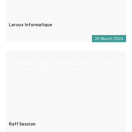
Leroux Informatique
20 March 2024
Raft Session è un piccolo team di guide con la passione
per il Verdon e gli sport d’acqua bianca.
Raft Session