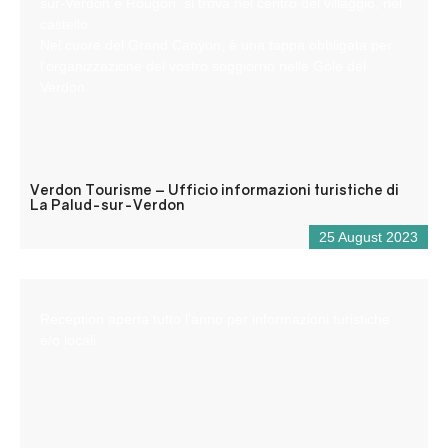
sur-Verdon e Rougon, si trova nel centro del villaggio, nel
castello.
Nel cuore del Grand Canyon, è una tappa obbligata per
l’organizzazione del vostro soggiorno nelle Gole del
Verdon.
Verdon Tourisme – Ufficio informazioni turistiche di
La Palud-sur-Verdon
25 August 2023
Reception aperta tutto l’anno per informazioni turistiche
e/o locali.