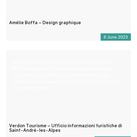
Amélie Boffa – Design graphique
8 June 2023
Situata all’incrocio delle strade per la Costa Azzurra, a
900 m di altitudine, Saint-André les Alpes vi accoglie ai
bordi del lago di Castillon. Capitale del parapendio, vi
aspettano anche numerosi sentieri per escursioni a piedi
e in mountain bike!
Verdon Tourisme – Ufficio informazioni turistiche di
Saint-André-les-Alpes