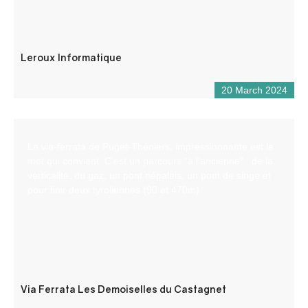
Leroux Informatique
20 March 2024
La via-ferrata de Puget-Théniers, impressionnante est le
mot qui convient. C’est un parcours “à l’ancienne” : de la
verticalité, du gaz, un pont népalais, un pont de singe et
pour finir deux tyroliennes (90 et 470m).
Via Ferrata Les Demoiselles du Castagnet