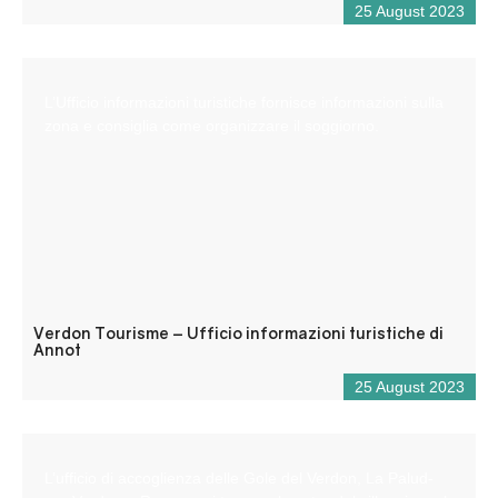
25 August 2023
L’Ufficio informazioni turistiche fornisce informazioni sulla
zona e consiglia come organizzare il soggiorno.
Verdon Tourisme – Ufficio informazioni turistiche di
Annot
25 August 2023
L’ufficio di accoglienza delle Gole del Verdon, La Palud-