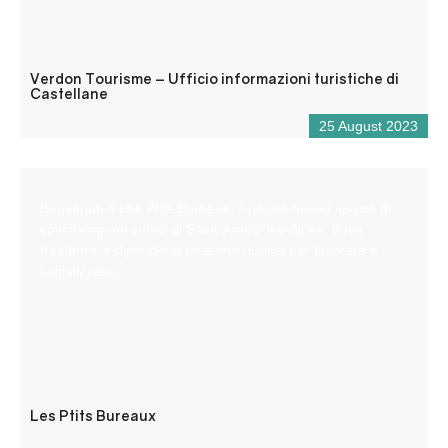
Verdon Tourisme – Ufficio informazioni turistiche di
Castellane
25 August 2023
Benvenuti a Les Ptits Bureaux, il nostro nuovo spazio di
coworking nel cuore di Saint-André-les-Alpes, dove
freelance e dipendenti possono riunirsi per lavorare e
socializzare.
Les Ptits Bureaux