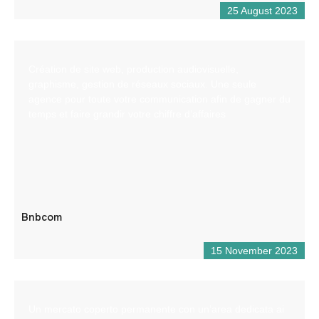
25 August 2023
Création de site web, production audiovisuelle,
graphisme, gestion de réseaux sociaux. Une seule
agence pour toute votre communication afin de gagner du
temps et faire grandir votre chiffre d’affaires
Bnbcom
15 November 2023
Un mercato coperto permanente con un’area dedicata ai