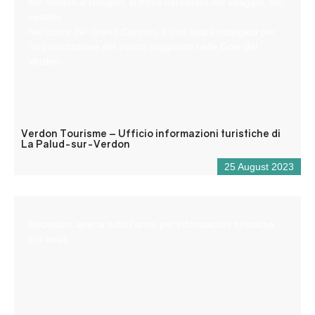
sur-Verdon e Rougon, si trova nel centro del villaggio, nel
castello.
Nel cuore del Grand Canyon, è una tappa obbligata per
l’organizzazione del vostro soggiorno nelle Gole del
Verdon.
Verdon Tourisme – Ufficio informazioni turistiche di
La Palud-sur-Verdon
25 August 2023
Reception aperta tutto l’anno per informazioni turistiche
e/o locali.