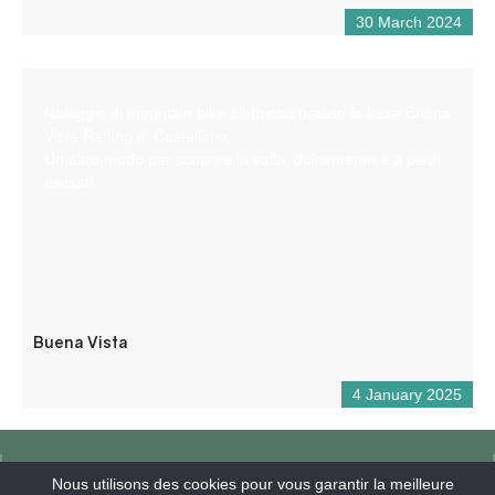
30 March 2024
Noleggio di mountain bike elettriche presso la base Buena
Vista Rafting di Castellane.
Un altro modo per scoprire la valle, dolcemente e a piedi
asciutti.
Buena Vista
4 January 2025
Nous utilisons des cookies pour vous garantir la meilleure