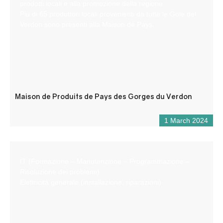
prodotti locali e alla promozione della regione.
Più di 65 produttori locali provenienti da tutte le Gole del
Verdon sono presenti alla Maison de Pays.
Maison de Produits de Pays des Gorges du Verdon
1 March 2024
IT (Formazione – Manutenzione – Programmazione –
Risoluzione dei problemi)
Elettricità generale (installazione, riparazioni)