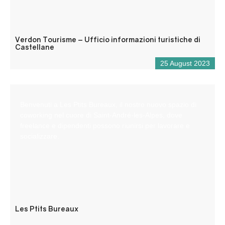
Verdon Tourisme – Ufficio informazioni turistiche di
Castellane
25 August 2023
Benvenuti a Les Ptits Bureaux, il nostro nuovo spazio di
coworking nel cuore di Saint-André-les-Alpes, dove
freelance e dipendenti possono riunirsi per lavorare e
socializzare.
Les Ptits Bureaux