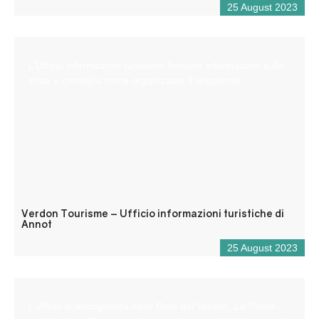
25 August 2023
L’Ufficio informazioni turistiche fornisce informazioni sulla
zona e consiglia come organizzare il soggiorno.
Verdon Tourisme – Ufficio informazioni turistiche di
Annot
25 August 2023
L’ufficio di accoglienza delle Gole del Verdon, La Palud-