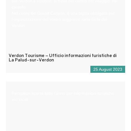
sur-Verdon e Rougon, si trova nel centro del villaggio, nel
castello.
Nel cuore del Grand Canyon, è una tappa obbligata per
l’organizzazione del vostro soggiorno nelle Gole del
Verdon.
Verdon Tourisme – Ufficio informazioni turistiche di
La Palud-sur-Verdon
25 August 2023
Reception aperta tutto l’anno per informazioni turistiche
e/o locali.