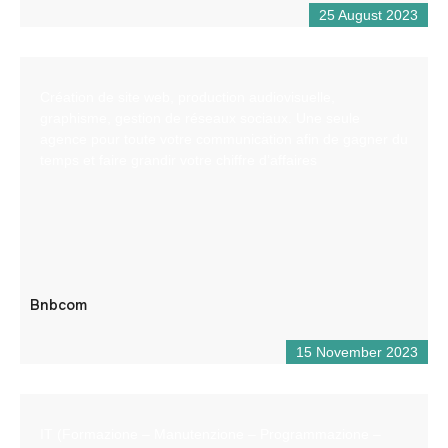
25 August 2023
Création de site web, production audiovisuelle,
graphisme, gestion de réseaux sociaux. Une seule
agence pour toute votre communication afin de gagner du
temps et faire grandir votre chiffre d’affaires
Bnbcom
15 November 2023
IT (Formazione – Manutenzione – Programmazione –