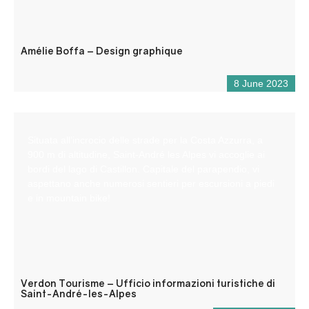
Amélie Boffa – Design graphique
8 June 2023
Situata all’incrocio delle strade per la Costa Azzurra, a
900 m di altitudine, Saint-André les Alpes vi accoglie ai
bordi del lago di Castillon. Capitale del parapendio, vi
aspettano anche numerosi sentieri per escursioni a piedi
e in mountain bike!
Verdon Tourisme – Ufficio informazioni turistiche di
Saint-André-les-Alpes