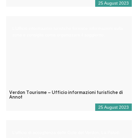
25 August 2023
L’Ufficio informazioni turistiche fornisce informazioni sulla
zona e consiglia come organizzare il soggiorno.
Verdon Tourisme – Ufficio informazioni turistiche di
Annot
25 August 2023
L’ufficio di accoglienza delle Gole del Verdon, La Palud-