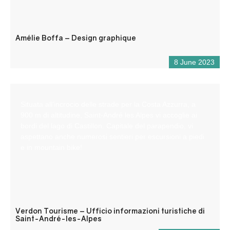
Amélie Boffa – Design graphique
8 June 2023
Situata all’incrocio delle strade per la Costa Azzurra, a
900 m di altitudine, Saint-André les Alpes vi accoglie ai
bordi del lago di Castillon. Capitale del parapendio, vi
aspettano anche numerosi sentieri per escursioni a piedi
e in mountain bike!
Verdon Tourisme – Ufficio informazioni turistiche di
Saint-André-les-Alpes