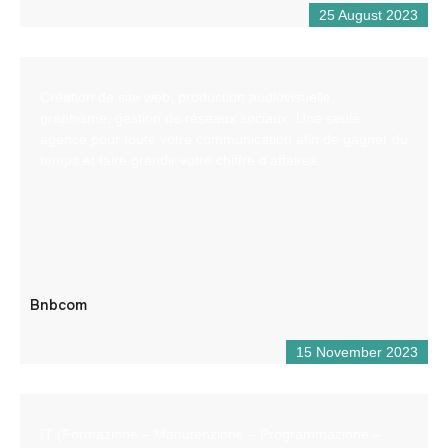
25 August 2023
Création de site web, production audiovisuelle,
graphisme, gestion de réseaux sociaux. Une seule
agence pour toute votre communication afin de gagner du
temps et faire grandir votre chiffre d’affaires
Bnbcom
15 November 2023
IT (Formazione – Manutenzione – Programmazione –