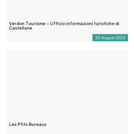
Verdon Tourisme – Ufficio informazioni turistiche di
Castellane
25 August 2023
Benvenuti a Les Ptits Bureaux, il nostro nuovo spazio di
coworking nel cuore di Saint-André-les-Alpes, dove
freelance e dipendenti possono riunirsi per lavorare e
socializzare.
Les Ptits Bureaux