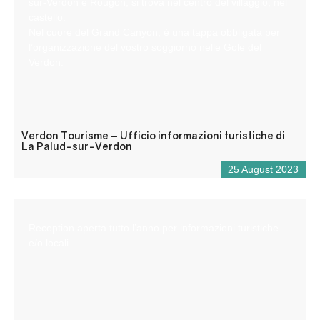
sur-Verdon e Rougon, si trova nel centro del villaggio, nel
castello.
Nel cuore del Grand Canyon, è una tappa obbligata per
l’organizzazione del vostro soggiorno nelle Gole del
Verdon.
Verdon Tourisme – Ufficio informazioni turistiche di
La Palud-sur-Verdon
25 August 2023
Reception aperta tutto l’anno per informazioni turistiche
e/o locali.