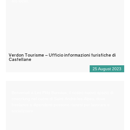
e/o locali.
Verdon Tourisme – Ufficio informazioni turistiche di
Castellane
25 August 2023
Benvenuti a Les Ptits Bureaux, il nostro nuovo spazio di
coworking nel cuore di Saint-André-les-Alpes, dove
freelance e dipendenti possono riunirsi per lavorare e
socializzare.