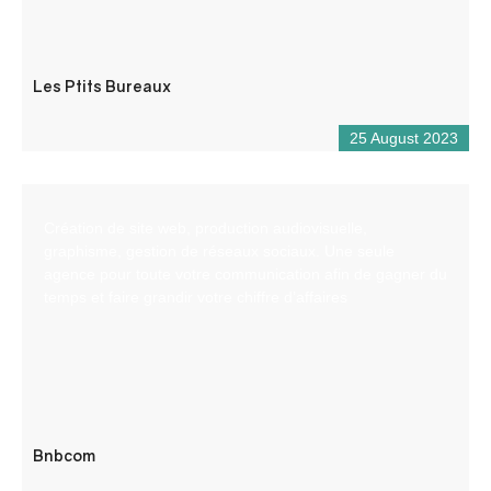
Les Ptits Bureaux
25 August 2023
Création de site web, production audiovisuelle,
graphisme, gestion de réseaux sociaux. Une seule
agence pour toute votre communication afin de gagner du
temps et faire grandir votre chiffre d’affaires
Bnbcom