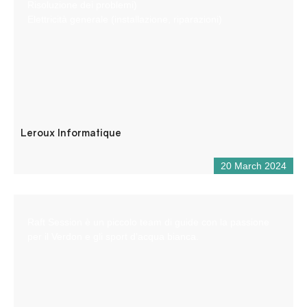
Risoluzione dei problemi)
Elettricità generale (installazione, riparazioni)
Leroux Informatique
20 March 2024
Raft Session è un piccolo team di guide con la passione
per il Verdon e gli sport d’acqua bianca.