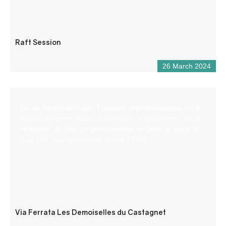
Raft Session
26 March 2024
La via-ferrata de Puget-Théniers, impressionnante est le
mot qui convient. C’est un parcours “à l’ancienne” : de la
verticalité, du gaz, un pont népalais, un pont de singe et
pour finir deux tyroliennes (90 et 470m).
Via Ferrata Les Demoiselles du Castagnet