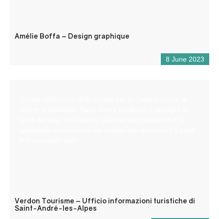
Amélie Boffa – Design graphique
8 June 2023
Situata all’incrocio delle strade per la Costa Azzurra, a
900 m di altitudine, Saint-André les Alpes vi accoglie ai
bordi del lago di Castillon. Capitale del parapendio, vi
aspettano anche numerosi sentieri per escursioni a piedi
e in mountain bike!
Verdon Tourisme – Ufficio informazioni turistiche di
Saint-André-les-Alpes