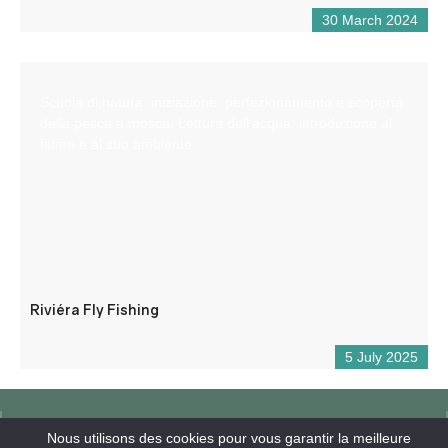
30 March 2024
Scuola di natura: iniziazione, perfezionamento e scoperta
della pesca a mosca. Lettura dell’acqua, introduzione al
fiume e al suo ambiente.
Riviéra Fly Fishing
5 July 2025
Nous utilisons des cookies pour vous garantir la meilleure