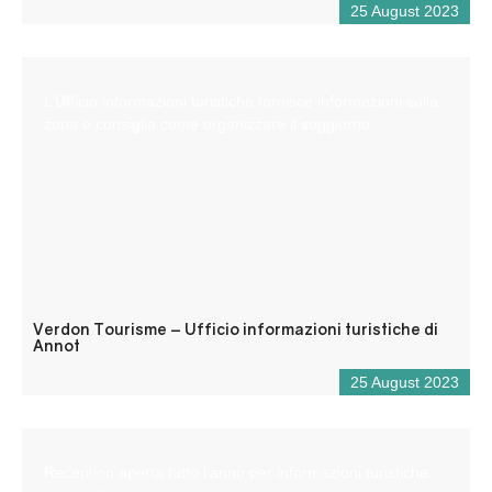
25 August 2023
L’Ufficio informazioni turistiche fornisce informazioni sulla
zona e consiglia come organizzare il soggiorno.
Verdon Tourisme – Ufficio informazioni turistiche di
Annot
25 August 2023
Reception aperta tutto l’anno per informazioni turistiche