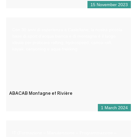
15 November 2023
Con 30 anni di esperienza a Castellane, la nostra piccola
base di sport d’acqua bianca e di montagna è il luogo
ideale per praticare rafting, hydrospeed, canoa-raft,
kayak, canyoning e aqua-trekking.
ABACAB Montagne et Rivière
1 March 2024
IT (Formazione – Manutenzione – Programmazione –