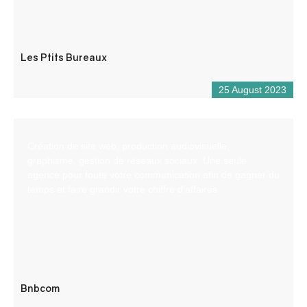
Les Ptits Bureaux
25 August 2023
Création de site web, production audiovisuelle,
graphisme, gestion de réseaux sociaux. Une seule
agence pour toute votre communication afin de gagner du
temps et faire grandir votre chiffre d’affaires
Bnbcom