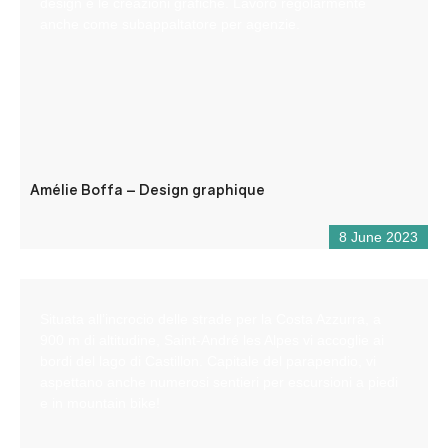
design e le creazioni grafiche. Lavoro regolarmente
anche come subappaltatore per agenzie.
Amélie Boffa – Design graphique
8 June 2023
Situata all’incrocio delle strade per la Costa Azzurra, a
900 m di altitudine, Saint-André les Alpes vi accoglie ai
bordi del lago di Castillon. Capitale del parapendio, vi
aspettano anche numerosi sentieri per escursioni a piedi
e in mountain bike!