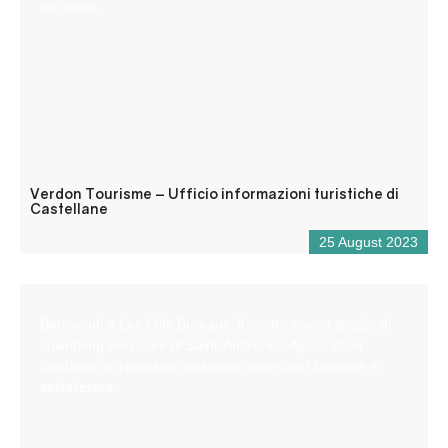
e/o locali.
Verdon Tourisme – Ufficio informazioni turistiche di
Castellane
25 August 2023
Benvenuti a Les Ptits Bureaux, il nostro nuovo spazio di
coworking nel cuore di Saint-André-les-Alpes, dove
freelance e dipendenti possono riunirsi per lavorare e
socializzare.