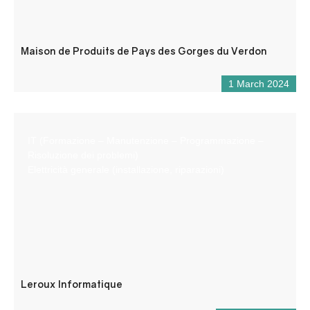
Maison de Produits de Pays des Gorges du Verdon
1 March 2024
IT (Formazione – Manutenzione – Programmazione –
Risoluzione dei problemi)
Elettricità generale (installazione, riparazioni)
Leroux Informatique