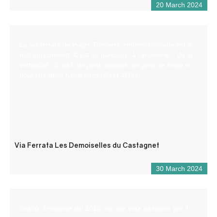
20 March 2024
La via-ferrata de Puget-Théniers, impressionnante est le
mot qui convient. C’est un parcours “à l’ancienne” : de la
verticalité, du gaz, un pont népalais, un pont de singe et
pour finir deux tyroliennes (90 et 470m).
Via Ferrata Les Demoiselles du Castagnet
30 March 2024
Grafico freelance dal 2018, ho una vera passione per il