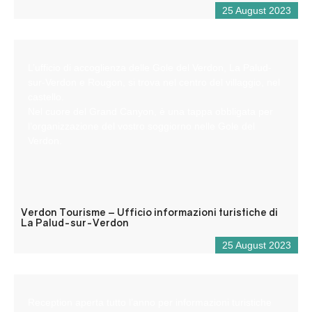
25 August 2023
L’ufficio di accoglienza delle Gole del Verdon, La Palud-
sur-Verdon e Rougon, si trova nel centro del villaggio, nel
castello.
Nel cuore del Grand Canyon, è una tappa obbligata per
l’organizzazione del vostro soggiorno nelle Gole del
Verdon.
Verdon Tourisme – Ufficio informazioni turistiche di
La Palud-sur-Verdon
25 August 2023
Reception aperta tutto l’anno per informazioni turistiche