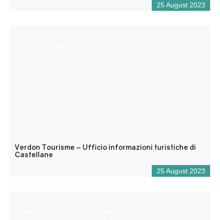
25 August 2023
Reception aperta tutto l’anno per informazioni turistiche
e/o locali.
Verdon Tourisme – Ufficio informazioni turistiche di
Castellane
25 August 2023
Benvenuti a Les Ptits Bureaux, il nostro nuovo spazio di