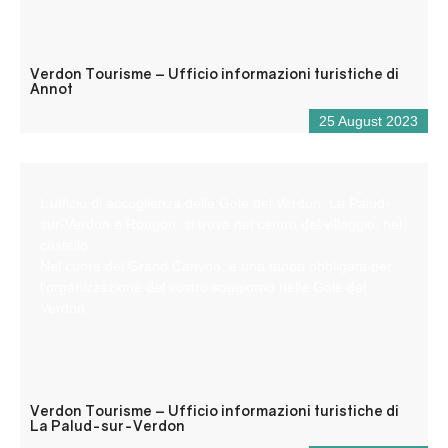
Verdon Tourisme – Ufficio informazioni turistiche di
Annot
25 August 2023
L’ufficio di accoglienza delle Gole del Verdon, La Palud-
sur-Verdon e Rougon, si trova nel centro del villaggio, nel
castello.
Nel cuore del Grand Canyon, è una tappa obbligata per
l’organizzazione del vostro soggiorno nelle Gole del
Verdon.
Verdon Tourisme – Ufficio informazioni turistiche di
La Palud-sur-Verdon