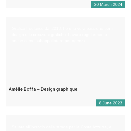
20 March 2024
Grafico freelance dal 2018, ho una vera passione per il
design e le creazioni grafiche. Lavoro regolarmente
anche come subappaltatore per agenzie.
Amélie Boffa – Design graphique
8 June 2023
Situata all’incrocio delle strade per la Costa Azzurra, a