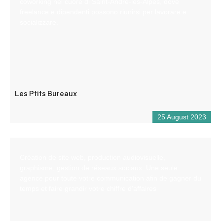
coworking nel cuore di Saint-André-les-Alpes, dove
freelance e dipendenti possono riunirsi per lavorare e
socializzare.
Les Ptits Bureaux
25 August 2023
Création de site web, production audiovisuelle,
graphisme, gestion de réseaux sociaux. Une seule
agence pour toute votre communication afin de gagner du
temps et faire grandir votre chiffre d’affaires