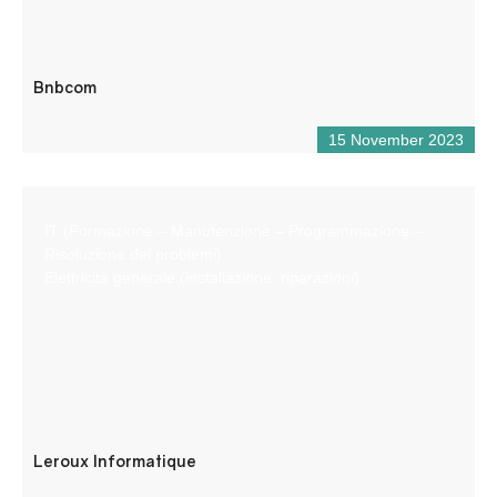
Bnbcom
15 November 2023
IT (Formazione – Manutenzione – Programmazione –
Risoluzione dei problemi)
Elettricità generale (installazione, riparazioni)
Leroux Informatique