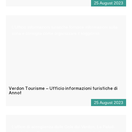
25 August 2023
L’Ufficio informazioni turistiche fornisce informazioni sulla
zona e consiglia come organizzare il soggiorno.
Verdon Tourisme – Ufficio informazioni turistiche di
Annot
25 August 2023
L’ufficio di accoglienza delle Gole del Verdon, La Palud-