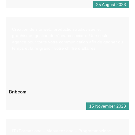
25 August 2023
Création de site web, production audiovisuelle,
graphisme, gestion de réseaux sociaux. Une seule
agence pour toute votre communication afin de gagner du
temps et faire grandir votre chiffre d’affaires
Bnbcom
15 November 2023
IT (Formazione – Manutenzione – Programmazione –