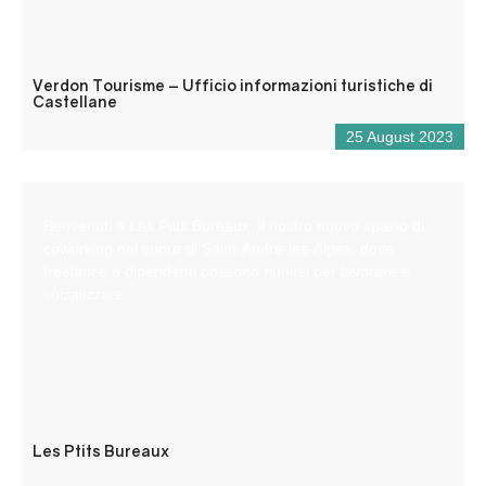
Verdon Tourisme – Ufficio informazioni turistiche di
Castellane
25 August 2023
Benvenuti a Les Ptits Bureaux, il nostro nuovo spazio di
coworking nel cuore di Saint-André-les-Alpes, dove
freelance e dipendenti possono riunirsi per lavorare e
socializzare.
Les Ptits Bureaux