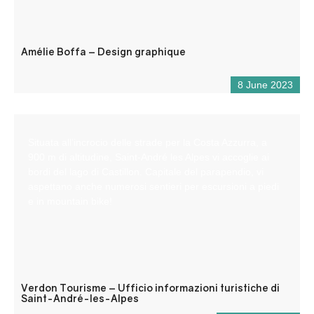
Amélie Boffa – Design graphique
8 June 2023
Situata all’incrocio delle strade per la Costa Azzurra, a
900 m di altitudine, Saint-André les Alpes vi accoglie ai
bordi del lago di Castillon. Capitale del parapendio, vi
aspettano anche numerosi sentieri per escursioni a piedi
e in mountain bike!
Verdon Tourisme – Ufficio informazioni turistiche di
Saint-André-les-Alpes