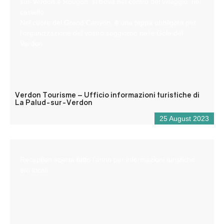
sur-Verdon e Rougon, si trova nel centro del villaggio, nel
castello.
Nel cuore del Grand Canyon, è una tappa obbligata per
l’organizzazione del vostro soggiorno nelle Gole del
Verdon.
Verdon Tourisme – Ufficio informazioni turistiche di
La Palud-sur-Verdon
25 August 2023
Reception aperta tutto l’anno per informazioni turistiche
e/o locali.