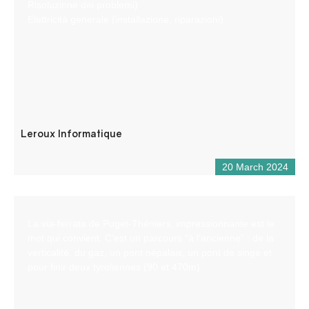
Risoluzione dei problemi)
Elettricità generale (installazione, riparazioni)
Leroux Informatique
20 March 2024
La via-ferrata de Puget-Théniers, impressionnante est le
mot qui convient. C’est un parcours “à l’ancienne” : de la
verticalité, du gaz, un pont népalais, un pont de singe et
pour finir deux tyroliennes (90 et 470m).