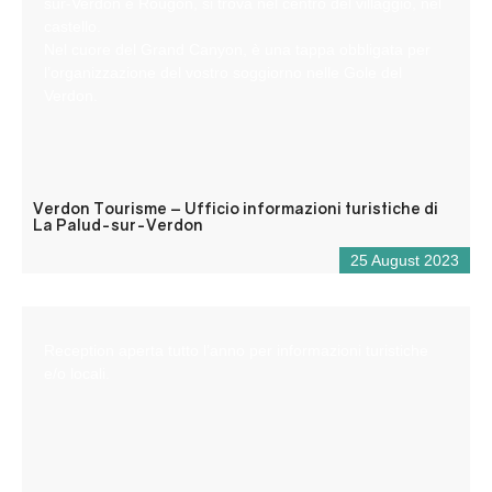
sur-Verdon e Rougon, si trova nel centro del villaggio, nel
castello.
Nel cuore del Grand Canyon, è una tappa obbligata per
l’organizzazione del vostro soggiorno nelle Gole del
Verdon.
Verdon Tourisme – Ufficio informazioni turistiche di
La Palud-sur-Verdon
25 August 2023
Reception aperta tutto l’anno per informazioni turistiche
e/o locali.