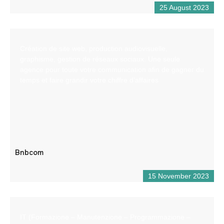
25 August 2023
Création de site web, production audiovisuelle,
graphisme, gestion de réseaux sociaux. Une seule
agence pour toute votre communication afin de gagner du
temps et faire grandir votre chiffre d’affaires
Bnbcom
15 November 2023
IT (Formazione – Manutenzione – Programmazione –