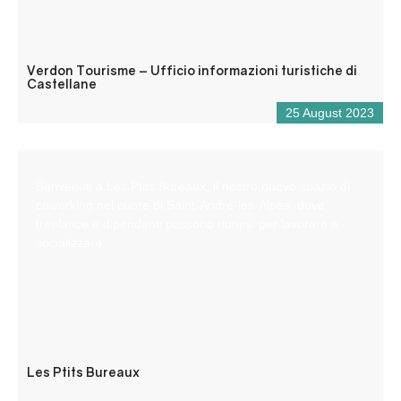
Verdon Tourisme – Ufficio informazioni turistiche di
Castellane
25 August 2023
Benvenuti a Les Ptits Bureaux, il nostro nuovo spazio di
coworking nel cuore di Saint-André-les-Alpes, dove
freelance e dipendenti possono riunirsi per lavorare e
socializzare.
Les Ptits Bureaux