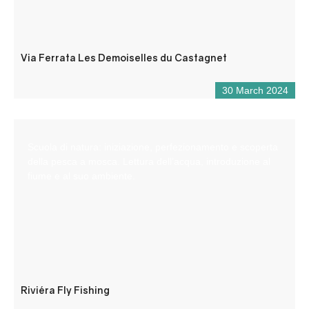
Via Ferrata Les Demoiselles du Castagnet
30 March 2024
Scuola di natura: iniziazione, perfezionamento e scoperta
della pesca a mosca. Lettura dell’acqua, introduzione al
fiume e al suo ambiente.
Riviéra Fly Fishing