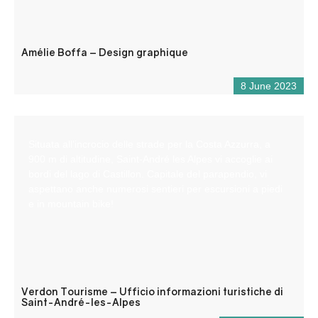
Amélie Boffa – Design graphique
8 June 2023
Situata all’incrocio delle strade per la Costa Azzurra, a
900 m di altitudine, Saint-André les Alpes vi accoglie ai
bordi del lago di Castillon. Capitale del parapendio, vi
aspettano anche numerosi sentieri per escursioni a piedi
e in mountain bike!
Verdon Tourisme – Ufficio informazioni turistiche di
Saint-André-les-Alpes