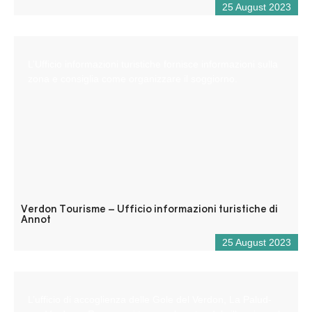
25 August 2023
L’Ufficio informazioni turistiche fornisce informazioni sulla
zona e consiglia come organizzare il soggiorno.
Verdon Tourisme – Ufficio informazioni turistiche di
Annot
25 August 2023
L’ufficio di accoglienza delle Gole del Verdon, La Palud-