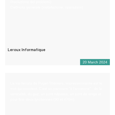
Risoluzione dei problemi)
Elettricità generale (installazione, riparazioni)
Leroux Informatique
20 March 2024
La via-ferrata de Puget-Théniers, impressionnante est le
mot qui convient. C’est un parcours “à l’ancienne” : de la
verticalité, du gaz, un pont népalais, un pont de singe et
pour finir deux tyroliennes (90 et 470m).