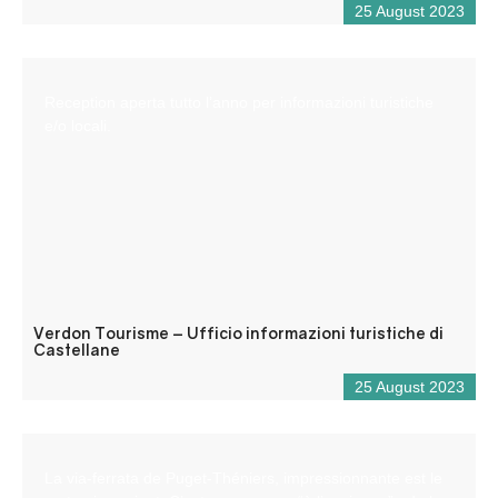
25 August 2023
Reception aperta tutto l’anno per informazioni turistiche
e/o locali.
Verdon Tourisme – Ufficio informazioni turistiche di
Castellane
25 August 2023
La via-ferrata de Puget-Théniers, impressionnante est le