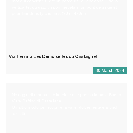
mot qui convient. C’est un parcours “à l’ancienne” : de la
verticalité, du gaz, un pont népalais, un pont de singe et
pour finir deux tyroliennes (90 et 470m).
Via Ferrata Les Demoiselles du Castagnet
30 March 2024
Noleggio di mountain bike elettriche presso la base Buena
Vista Rafting di Castellane.
Un altro modo per scoprire la valle, dolcemente e a piedi
asciutti.