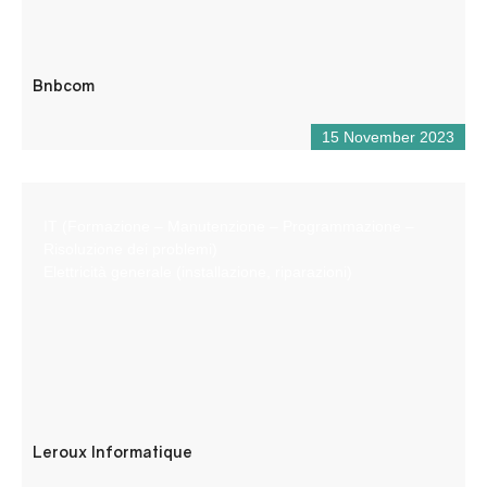
Bnbcom
15 November 2023
IT (Formazione – Manutenzione – Programmazione –
Risoluzione dei problemi)
Elettricità generale (installazione, riparazioni)
Leroux Informatique