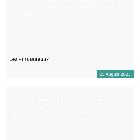
coworking nel cuore di Saint-André-les-Alpes, dove
freelance e dipendenti possono riunirsi per lavorare e
socializzare.
Les Ptits Bureaux
25 August 2023
Création de site web, production audiovisuelle,
graphisme, gestion de réseaux sociaux. Une seule
agence pour toute votre communication afin de gagner du
temps et faire grandir votre chiffre d’affaires