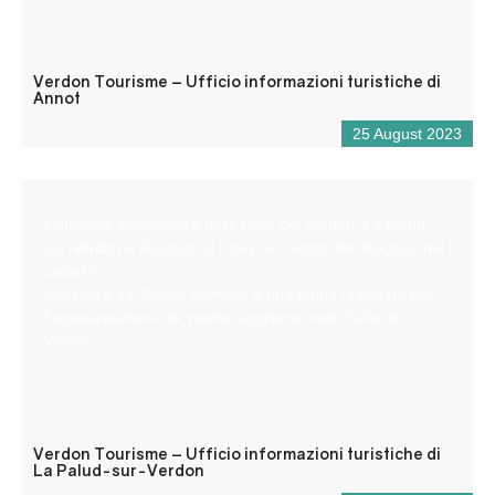
Verdon Tourisme – Ufficio informazioni turistiche di
Annot
25 August 2023
L’ufficio di accoglienza delle Gole del Verdon, La Palud-
sur-Verdon e Rougon, si trova nel centro del villaggio, nel
castello.
Nel cuore del Grand Canyon, è una tappa obbligata per
l’organizzazione del vostro soggiorno nelle Gole del
Verdon.
Verdon Tourisme – Ufficio informazioni turistiche di
La Palud-sur-Verdon