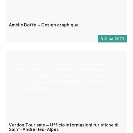
Amélie Boffa – Design graphique
8 June 2023
Situata all’incrocio delle strade per la Costa Azzurra, a
900 m di altitudine, Saint-André les Alpes vi accoglie ai
bordi del lago di Castillon. Capitale del parapendio, vi
aspettano anche numerosi sentieri per escursioni a piedi
e in mountain bike!
Verdon Tourisme – Ufficio informazioni turistiche di
Saint-André-les-Alpes