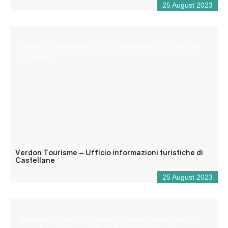
25 August 2023
Reception aperta tutto l’anno per informazioni turistiche
e/o locali.
Verdon Tourisme – Ufficio informazioni turistiche di
Castellane
25 August 2023
Benvenuti a Les Ptits Bureaux, il nostro nuovo spazio di