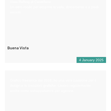
Vista Rafting di Castellane.
Un altro modo per scoprire la valle, dolcemente e a piedi
asciutti.
Buena Vista
4 January 2025
Grafico freelance dal 2018, ho una vera passione per il
design e le creazioni grafiche. Lavoro regolarmente
anche come subappaltatore per agenzie.