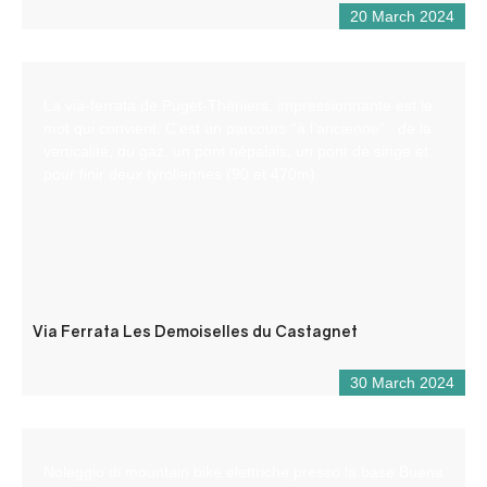
20 March 2024
La via-ferrata de Puget-Théniers, impressionnante est le
mot qui convient. C’est un parcours “à l’ancienne” : de la
verticalité, du gaz, un pont népalais, un pont de singe et
pour finir deux tyroliennes (90 et 470m).
Via Ferrata Les Demoiselles du Castagnet
30 March 2024
Noleggio di mountain bike elettriche presso la base Buena