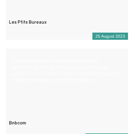
Les Ptits Bureaux
25 August 2023
Création de site web, production audiovisuelle,
graphisme, gestion de réseaux sociaux. Une seule
agence pour toute votre communication afin de gagner du
temps et faire grandir votre chiffre d’affaires
Bnbcom