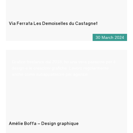
Via Ferrata Les Demoiselles du Castagnet
30 March 2024
Grafico freelance dal 2018, ho una vera passione per il
design e le creazioni grafiche. Lavoro regolarmente
anche come subappaltatore per agenzie.
Amélie Boffa – Design graphique