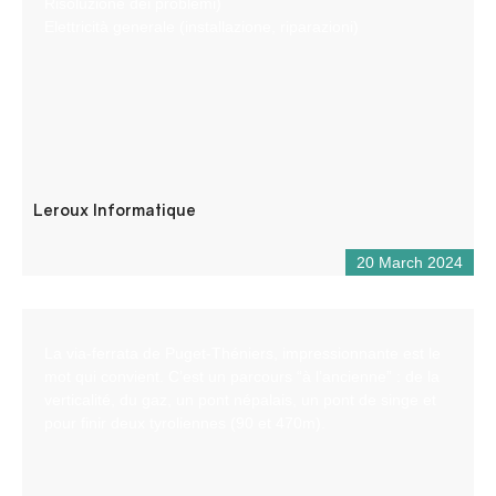
Risoluzione dei problemi)
Elettricità generale (installazione, riparazioni)
Leroux Informatique
20 March 2024
La via-ferrata de Puget-Théniers, impressionnante est le
mot qui convient. C’est un parcours “à l’ancienne” : de la
verticalité, du gaz, un pont népalais, un pont de singe et
pour finir deux tyroliennes (90 et 470m).