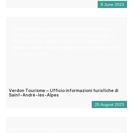
8 June 2023
Situata all’incrocio delle strade per la Costa Azzurra, a
900 m di altitudine, Saint-André les Alpes vi accoglie ai
bordi del lago di Castillon. Capitale del parapendio, vi
aspettano anche numerosi sentieri per escursioni a piedi
e in mountain bike!
Verdon Tourisme – Ufficio informazioni turistiche di
Saint-André-les-Alpes
25 August 2023
L’Ufficio informazioni turistiche fornisce informazioni sulla