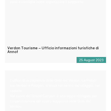
zona e consiglia come organizzare il soggiorno.
Verdon Tourisme – Ufficio informazioni turistiche di
Annot
25 August 2023
L’ufficio di accoglienza delle Gole del Verdon, La Palud-
sur-Verdon e Rougon, si trova nel centro del villaggio, nel
castello.
Nel cuore del Grand Canyon, è una tappa obbligata per
l’organizzazione del vostro soggiorno nelle Gole del
Verdon.