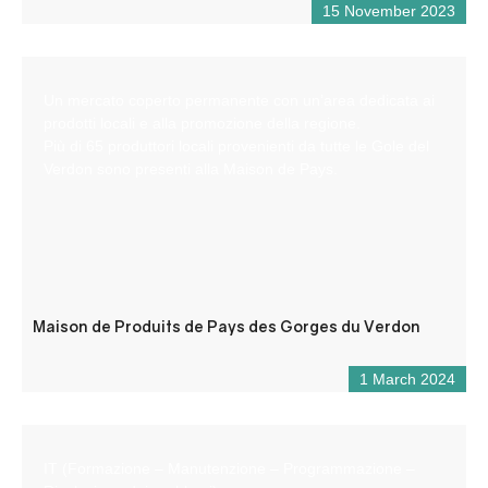
15 November 2023
Un mercato coperto permanente con un’area dedicata ai
prodotti locali e alla promozione della regione.
Più di 65 produttori locali provenienti da tutte le Gole del
Verdon sono presenti alla Maison de Pays.
Maison de Produits de Pays des Gorges du Verdon
1 March 2024
IT (Formazione – Manutenzione – Programmazione –