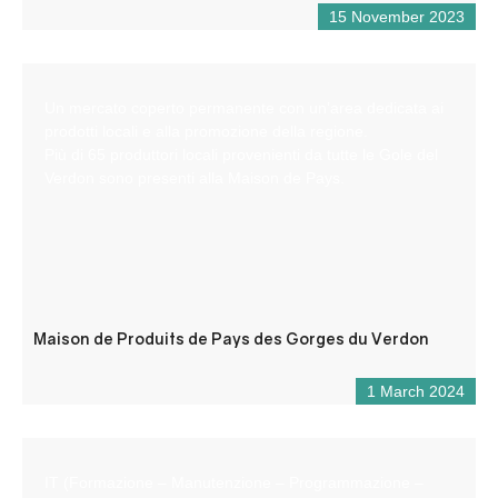
15 November 2023
Un mercato coperto permanente con un’area dedicata ai
prodotti locali e alla promozione della regione.
Più di 65 produttori locali provenienti da tutte le Gole del
Verdon sono presenti alla Maison de Pays.
Maison de Produits de Pays des Gorges du Verdon
1 March 2024
IT (Formazione – Manutenzione – Programmazione –