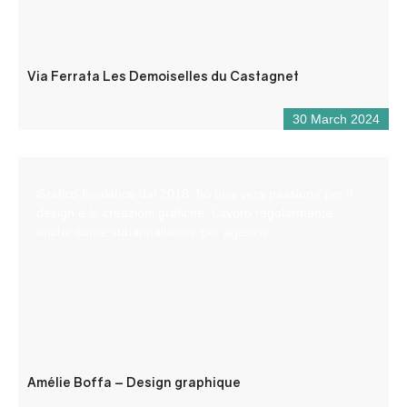
Via Ferrata Les Demoiselles du Castagnet
30 March 2024
Grafico freelance dal 2018, ho una vera passione per il
design e le creazioni grafiche. Lavoro regolarmente
anche come subappaltatore per agenzie.
Amélie Boffa – Design graphique