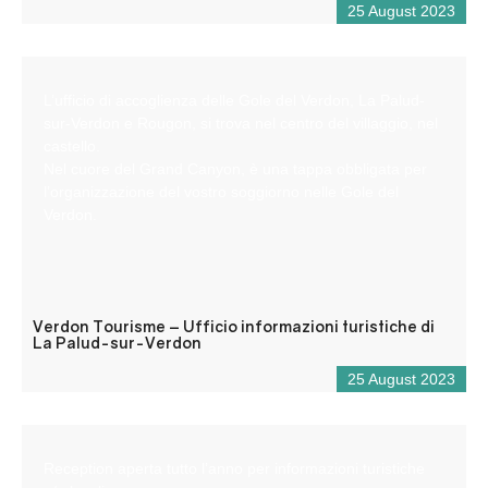
25 August 2023
L’ufficio di accoglienza delle Gole del Verdon, La Palud-
sur-Verdon e Rougon, si trova nel centro del villaggio, nel
castello.
Nel cuore del Grand Canyon, è una tappa obbligata per
l’organizzazione del vostro soggiorno nelle Gole del
Verdon.
Verdon Tourisme – Ufficio informazioni turistiche di
La Palud-sur-Verdon
25 August 2023
Reception aperta tutto l’anno per informazioni turistiche