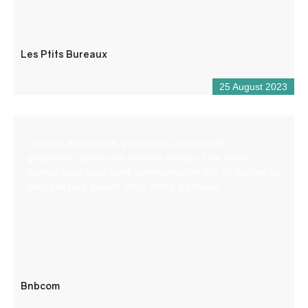
Les Ptits Bureaux
25 August 2023
Création de site web, production audiovisuelle,
graphisme, gestion de réseaux sociaux. Une seule
agence pour toute votre communication afin de gagner du
temps et faire grandir votre chiffre d’affaires
Bnbcom