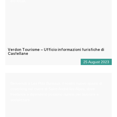
e/o locali.
Verdon Tourisme – Ufficio informazioni turistiche di
Castellane
25 August 2023
Benvenuti a Les Ptits Bureaux, il nostro nuovo spazio di
coworking nel cuore di Saint-André-les-Alpes, dove
freelance e dipendenti possono riunirsi per lavorare e
socializzare.