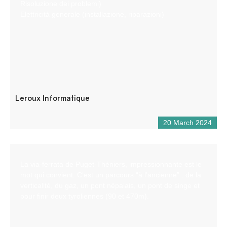
Risoluzione dei problemi)
Elettricità generale (installazione, riparazioni)
Leroux Informatique
20 March 2024
La via-ferrata de Puget-Théniers, impressionnante est le
mot qui convient. C’est un parcours “à l’ancienne” : de la
verticalité, du gaz, un pont népalais, un pont de singe et
pour finir deux tyroliennes (90 et 470m).