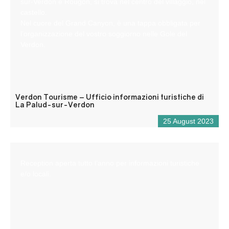
sur-Verdon e Rougon, si trova nel centro del villaggio, nel
castello.
Nel cuore del Grand Canyon, è una tappa obbligata per
l’organizzazione del vostro soggiorno nelle Gole del
Verdon.
Verdon Tourisme – Ufficio informazioni turistiche di
La Palud-sur-Verdon
25 August 2023
Reception aperta tutto l’anno per informazioni turistiche
e/o locali.