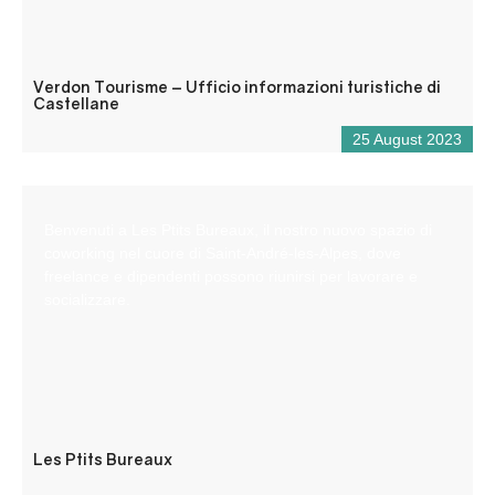
Verdon Tourisme – Ufficio informazioni turistiche di
Castellane
25 August 2023
Benvenuti a Les Ptits Bureaux, il nostro nuovo spazio di
coworking nel cuore di Saint-André-les-Alpes, dove
freelance e dipendenti possono riunirsi per lavorare e
socializzare.
Les Ptits Bureaux