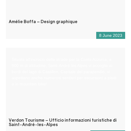
Amélie Boffa – Design graphique
8 June 2023
Situata all’incrocio delle strade per la Costa Azzurra, a
900 m di altitudine, Saint-André les Alpes vi accoglie ai
bordi del lago di Castillon. Capitale del parapendio, vi
aspettano anche numerosi sentieri per escursioni a piedi
e in mountain bike!
Verdon Tourisme – Ufficio informazioni turistiche di
Saint-André-les-Alpes