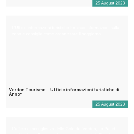
25 August 2023
L’Ufficio informazioni turistiche fornisce informazioni sulla
zona e consiglia come organizzare il soggiorno.
Verdon Tourisme – Ufficio informazioni turistiche di
Annot
25 August 2023
L’ufficio di accoglienza delle Gole del Verdon, La Palud-