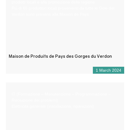
prodotti locali e alla promozione della regione.
Più di 65 produttori locali provenienti da tutte le Gole del
Verdon sono presenti alla Maison de Pays.
Maison de Produits de Pays des Gorges du Verdon
1 March 2024
IT (Formazione – Manutenzione – Programmazione –
Risoluzione dei problemi)
Elettricità generale (installazione, riparazioni)