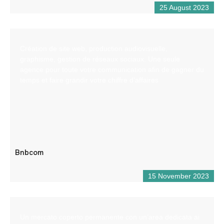
25 August 2023
Création de site web, production audiovisuelle,
graphisme, gestion de réseaux sociaux. Une seule
agence pour toute votre communication afin de gagner du
temps et faire grandir votre chiffre d’affaires
Bnbcom
15 November 2023
Un mercato coperto permanente con un’area dedicata ai