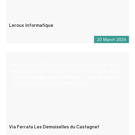
Leroux Informatique
20 March 2024
La via-ferrata de Puget-Théniers, impressionnante est le
mot qui convient. C’est un parcours “à l’ancienne” : de la
verticalité, du gaz, un pont népalais, un pont de singe et
pour finir deux tyroliennes (90 et 470m).
Via Ferrata Les Demoiselles du Castagnet