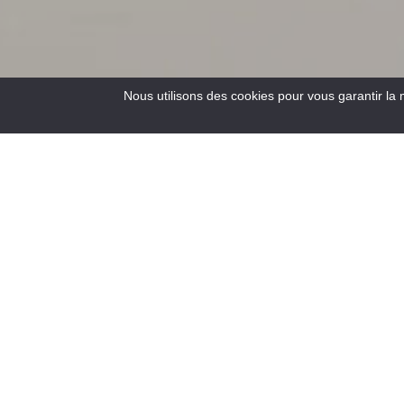
Nous utilisons des cookies pour vous garantir la 
4
Results
Situata all’incrocio delle strade per la Costa Azzurra, a 900
m di altitudine, Saint-André les Alpes vi accoglie ai bordi
del lago di Castillon. Capitale del parapendio, vi aspettano
anche numerosi sentieri per escursioni a piedi e in