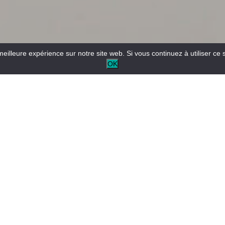
meilleure expérience sur notre site web. Si vous continuez à utiliser ce 
OK
L’Ufficio informazioni turistiche fornisce informazioni sulla
zona e consiglia come organizzare il soggiorno.