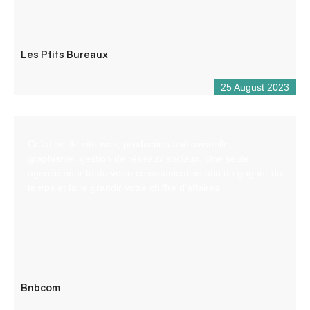
Les Ptits Bureaux
25 August 2023
Création de site web, production audiovisuelle,
graphisme, gestion de réseaux sociaux. Une seule
agence pour toute votre communication afin de gagner du
temps et faire grandir votre chiffre d’affaires
Bnbcom