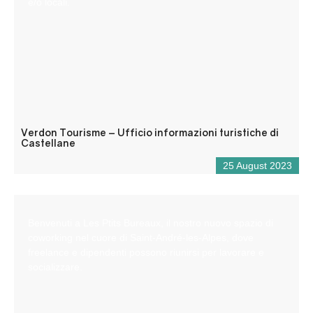
e/o locali.
Verdon Tourisme – Ufficio informazioni turistiche di
Castellane
25 August 2023
Benvenuti a Les Ptits Bureaux, il nostro nuovo spazio di
coworking nel cuore di Saint-André-les-Alpes, dove
freelance e dipendenti possono riunirsi per lavorare e
socializzare.