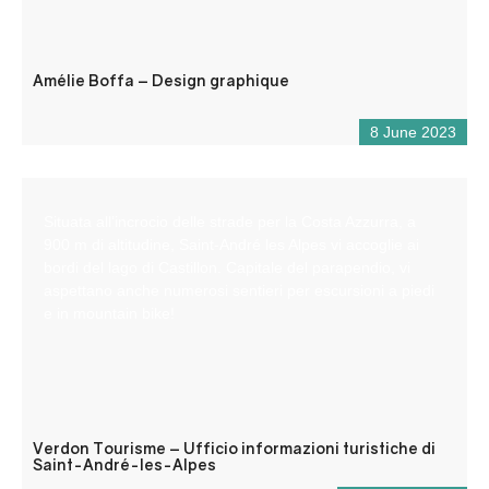
Amélie Boffa – Design graphique
8 June 2023
Situata all’incrocio delle strade per la Costa Azzurra, a
900 m di altitudine, Saint-André les Alpes vi accoglie ai
bordi del lago di Castillon. Capitale del parapendio, vi
aspettano anche numerosi sentieri per escursioni a piedi
e in mountain bike!
Verdon Tourisme – Ufficio informazioni turistiche di
Saint-André-les-Alpes