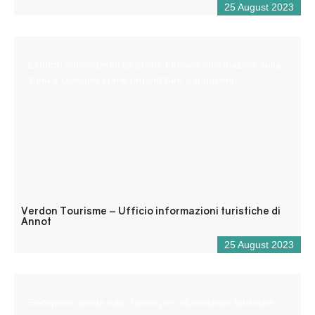
25 August 2023
L’Ufficio informazioni turistiche fornisce informazioni sulla
zona e consiglia come organizzare il soggiorno.
Verdon Tourisme – Ufficio informazioni turistiche di
Annot
25 August 2023
Reception aperta tutto l’anno per informazioni turistiche