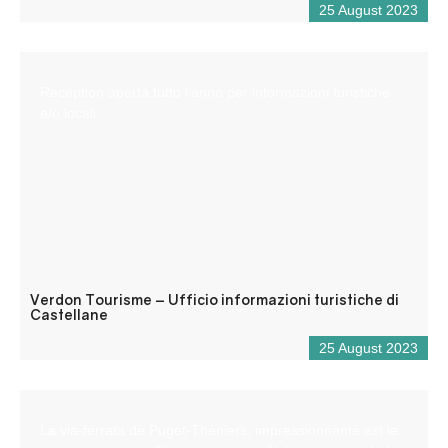
25 August 2023
Reception aperta tutto l’anno per informazioni turistiche
e/o locali.
Verdon Tourisme – Ufficio informazioni turistiche di
Castellane
25 August 2023
La via-ferrata de Puget-Théniers, impressionnante est le