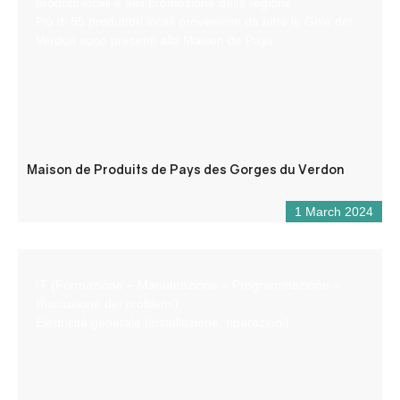
prodotti locali e alla promozione della regione.
Più di 65 produttori locali provenienti da tutte le Gole del
Verdon sono presenti alla Maison de Pays.
Maison de Produits de Pays des Gorges du Verdon
1 March 2024
IT (Formazione – Manutenzione – Programmazione –
Risoluzione dei problemi)
Elettricità generale (installazione, riparazioni)