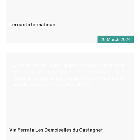
Leroux Informatique
20 March 2024
La via-ferrata de Puget-Théniers, impressionnante est le
mot qui convient. C’est un parcours “à l’ancienne” : de la
verticalité, du gaz, un pont népalais, un pont de singe et
pour finir deux tyroliennes (90 et 470m).
Via Ferrata Les Demoiselles du Castagnet