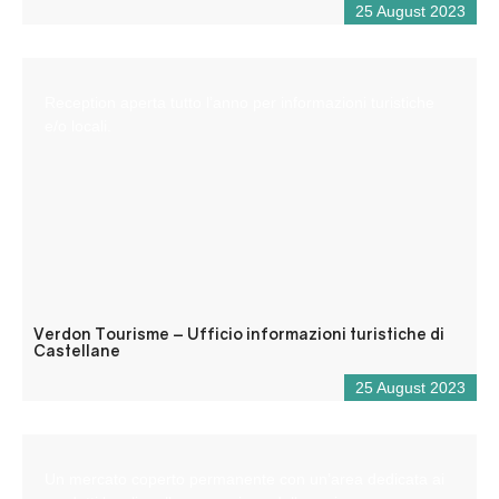
25 August 2023
Reception aperta tutto l’anno per informazioni turistiche
e/o locali.
Verdon Tourisme – Ufficio informazioni turistiche di
Castellane
25 August 2023
Un mercato coperto permanente con un’area dedicata ai