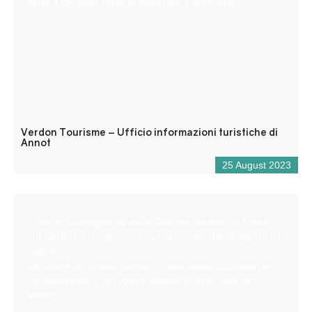
zona e consiglia come organizzare il soggiorno.
Verdon Tourisme – Ufficio informazioni turistiche di
Annot
25 August 2023
L’ufficio di accoglienza delle Gole del Verdon, La Palud-
sur-Verdon e Rougon, si trova nel centro del villaggio, nel
castello.
Nel cuore del Grand Canyon, è una tappa obbligata per
l’organizzazione del vostro soggiorno nelle Gole del
Verdon.