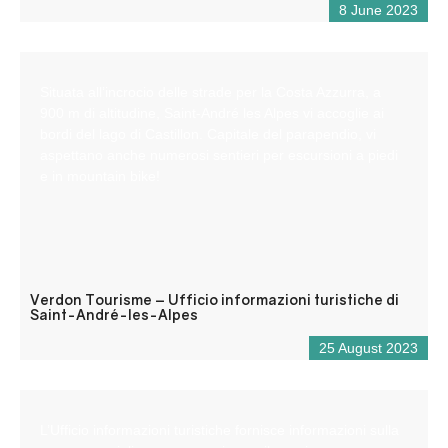
8 June 2023
Situata all’incrocio delle strade per la Costa Azzurra, a
900 m di altitudine, Saint-André les Alpes vi accoglie ai
bordi del lago di Castillon. Capitale del parapendio, vi
aspettano anche numerosi sentieri per escursioni a piedi
e in mountain bike!
Verdon Tourisme – Ufficio informazioni turistiche di
Saint-André-les-Alpes
25 August 2023
L’Ufficio informazioni turistiche fornisce informazioni sulla