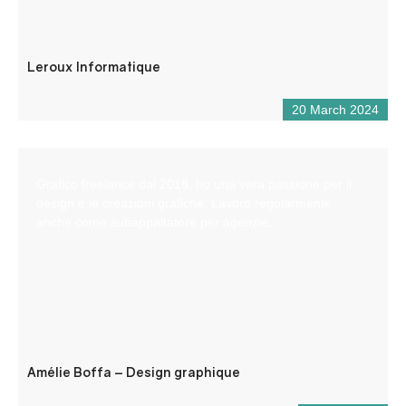
Leroux Informatique
20 March 2024
Grafico freelance dal 2018, ho una vera passione per il
design e le creazioni grafiche. Lavoro regolarmente
anche come subappaltatore per agenzie.
Amélie Boffa – Design graphique