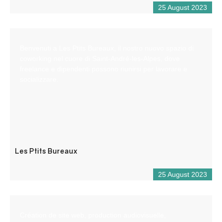
25 August 2023
Benvenuti a Les Ptits Bureaux, il nostro nuovo spazio di
coworking nel cuore di Saint-André-les-Alpes, dove
freelance e dipendenti possono riunirsi per lavorare e
socializzare.
Les Ptits Bureaux
25 August 2023
Création de site web, production audiovisuelle,